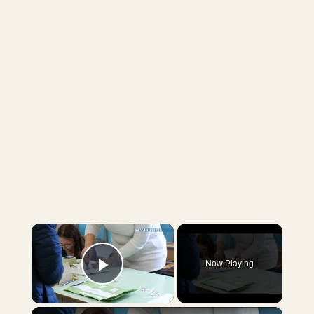
×
Now Playing
Play Video
×