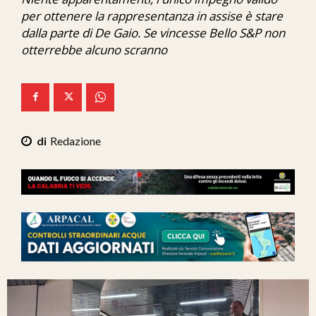
Ita-Mondo
per ottenere la rappresentanza in assise è stare
dalla parte di De Gaio. Se vincesse Bello S&P non
C7 Play
otterrebbe alcuno scranno
We Calabria
Mix Zone
Redazione