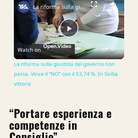
La riforma sulla giustizia del governo non passa. Vince il “NO” con il 53,74 %. In Sicilia vittoria
Play
Watch on
Video
La riforma sulla giustizia del governo non
passa. Vince il “NO” con il 53,74 %. In Sicilia
vittoria
“Portare esperienza e
competenze in
Consiglio”