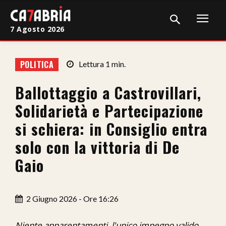
7 Agosto 2026
Home
POLITICA
Lettura
1
min.
Cronaca
Ballottaggio a Castrovillari,
Giudiziaria
Solidarietà e Partecipazione
Politica
si schiera: in Consiglio entra
solo con la vittoria di De
Sport
Gaio
Attualità
Sanità
2 Giugno 2026 - Ore 16:26
Economia
Niente apparentamenti, l'unico impegno valido