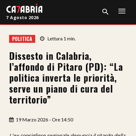
7 Agosto 2026
Home
POLITICA
Lettura
1
min.
Cronaca
Dissesto in Calabria,
Giudiziaria
l’affondo di Pitaro (PD): “La
Politica
politica inverta le priorità,
serve un piano di cura del
Sport
territorio”
Attualità
Sanità
19 Marzo 2026 - Ore 14:50
Economia
L'ex consigliere regionale denuncia il ritardo della