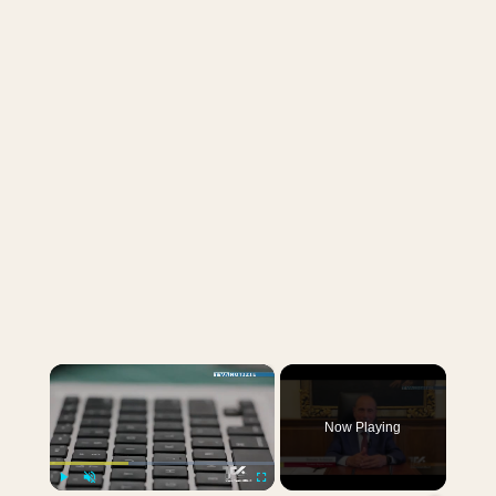
×
Now Playing