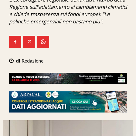
Ita-Mondo
Regione sull'adattamento ai cambiamenti climatici
e chiede trasparenza sui fondi europei: "Le
C7 Play
politiche emergenziali non bastano più".
We Calabria
Mix Zone
Redazione