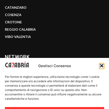
CATANZARO
COSENZA
CROTONE
REGGIO CALABRIA
VIBO VALENTIA
NETWORK
Gestisci Consenso
CALABRIA 7
Per fornire le migliori esperienze, utilizziamo tecnologie come i cookie
WE CALABRIA
per memorizzare e/o accedere alle informazioni del dispositivo. Il
consenso a queste tecnologie ci permetterà di elaborare dati come il
C7 PLAY
comportamento di navigazione o ID unici su questo sito. Non
acconsentire o ritirare il consenso può influire negativamente su alcune
MIX ZONE
caratteristiche e funzioni.
INSIDER 24