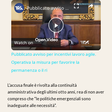
×
Play
Unmute
Fullscreen
Pubblicato avviso per incentivi lavoro agile. Operativa la misura per favorire la permanenza o il ri
Play
Watch on
Video
Pubblicato avviso per incentivi lavoro agile.
Operativa la misura per favorire la
permanenza o il ri
L’accusa finale è rivolta alla continuità
amministrativa degli ultimi otto anni, rea di non aver
compreso che “le politiche emergenziali sono
inadeguate alle necessità”.