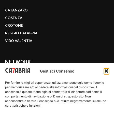
CATANZARO
COSENZA
CROTONE
REGGIO CALABRIA
VIBO VALENTIA
NETWORK
Gestisci Consenso
CALABRIA 7
Per fornire le migliori esperienze, utilizziamo tecnologie come i cookie
WE CALABRIA
per memorizzare e/o accedere alle informazioni del dispositivo. Il
consenso a queste tecnologie ci permetterà di elaborare dati come il
C7 PLAY
comportamento di navigazione o ID unici su questo sito. Non
acconsentire o ritirare il consenso può influire negativamente su alcune
MIX ZONE
caratteristiche e funzioni.
INSIDER 24