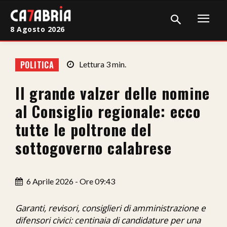
8 Agosto 2026
Home
POLITICA
Lettura
3
min.
Cronaca
Il grande valzer delle nomine
Giudiziaria
al Consiglio regionale: ecco
Politica
tutte le poltrone del
sottogoverno calabrese
Sport
Attualità
6 Aprile 2026 - Ore 09:43
Sanità
Garanti, revisori, consiglieri di amministrazione e
Economia
difensori civici: centinaia di candidature per una