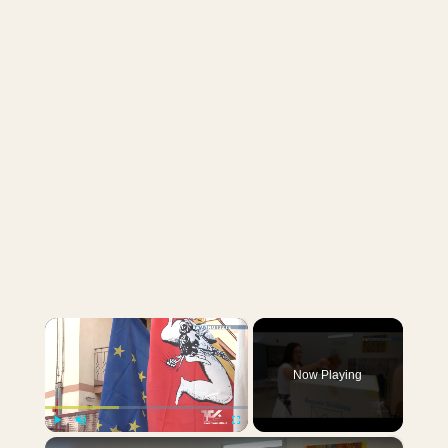
×
Now Playing
×
Play
Unmute
Fullscreen