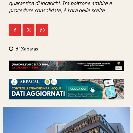
quarantina di incarichi. Tra poltrone ambite e
Ita-Mondo
procedure consolidate, è l'ora delle scelte
C7 Play
We Calabria
Mix Zone
Xabaras