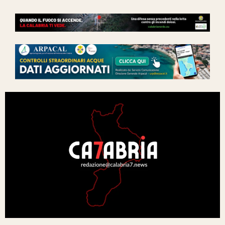
Ita-Mondo
C7 Play
We Calabria
Mix Zone