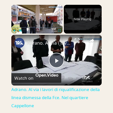
×
Now Playing
×
Play
Unmute
Fullscreen
Adrano. Al via i lavori di riqualificazione della linea dismessa della Fce. Nel quartiere Cappellone
Play
Watch on
Video
Adrano. Al via i lavori di riqualificazione della
linea dismessa della Fce. Nel quartiere
Cappellone