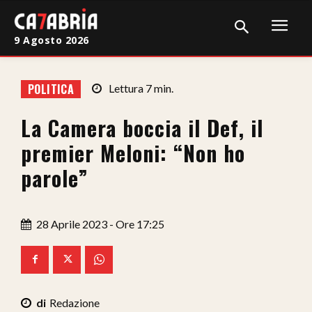
9 Agosto 2026
Home
POLITICA
Lettura
7
min.
Cronaca
La Camera boccia il Def, il
Giudiziaria
premier Meloni: “Non ho
Politica
parole”
Sport
28 Aprile 2023 - Ore 17:25
Attualità
Sanità
Economia
Redazione