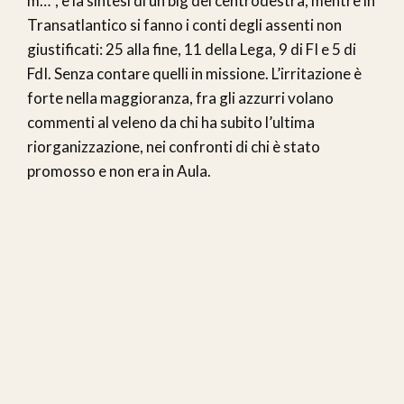
m…”, è la sintesi di un big del centrodestra, mentre in
Transatlantico si fanno i conti degli assenti non
giustificati: 25 alla fine, 11 della Lega, 9 di FI e 5 di
FdI. Senza contare quelli in missione. L’irritazione è
forte nella maggioranza, fra gli azzurri volano
commenti al veleno da chi ha subito l’ultima
riorganizzazione, nei confronti di chi è stato
promosso e non era in Aula.