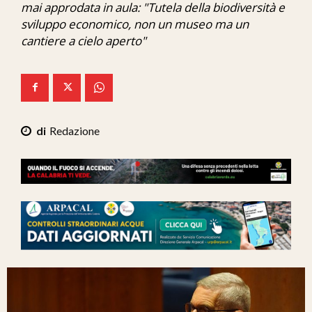
mai approdata in aula: "Tutela della biodiversità e
Ita-Mondo
sviluppo economico, non un museo ma un
cantiere a cielo aperto"
C7 Play
We Calabria
Mix Zone
Redazione