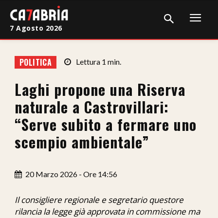
7 Agosto 2026
Home
POLITICA
Lettura
1
min.
Cronaca
Laghi propone una Riserva
Giudiziaria
naturale a Castrovillari:
Politica
“Serve subito a fermare uno
scempio ambientale”
Sport
Attualità
20 Marzo 2026 - Ore 14:56
Sanità
Il consigliere regionale e segretario questore
Economia
rilancia la legge già approvata in commissione ma