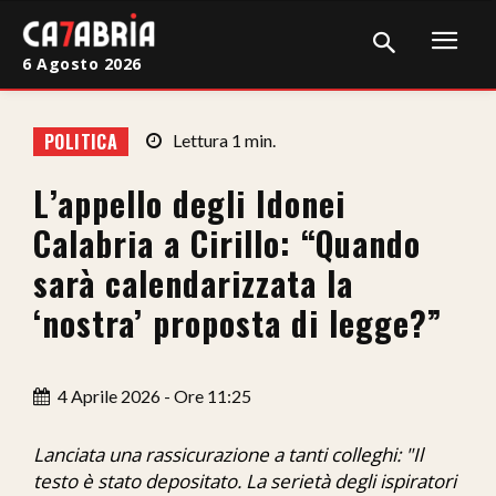
6 Agosto 2026
Home
POLITICA
Lettura
1
min.
Cronaca
L’appello degli Idonei
Giudiziaria
Calabria a Cirillo: “Quando
Politica
sarà calendarizzata la
‘nostra’ proposta di legge?”
Sport
Attualità
4 Aprile 2026 - Ore 11:25
Sanità
Lanciata una rassicurazione a tanti colleghi: "Il
Economia
testo è stato depositato. La serietà degli ispiratori