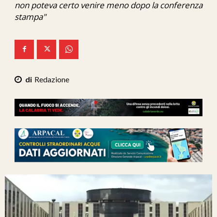
non poteva certo venire meno dopo la conferenza
Ita-Mondo
stampa"
C7 Play
We Calabria
Mix Zone
Redazione