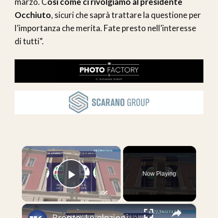
marzo. C
osì come ci rivolgiamo al presidente
Occhiuto
, sicuri che saprà trattare la questione per
l’importanza che merita. Fate presto nell’interesse
di tutti”.
×
Now Playing
Play Video
×
Bronte. Le elezioni amministrative 2026. Il voto delle liste per il Consiglio comunale