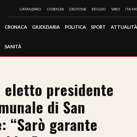
CATANZARO
COSENZA
CROTONE
REGGIO
VIBO
ITA-
CRONACA
GIUDIZIARIA
POLITICA
SPORT
ATTUALIT
SANITÀ
eletto presidente
omunale di San
e: “Sarò garante