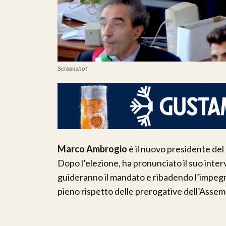
Screenshot
Marco Ambrogio
è il nuovo presidente del
Dopo l’elezione, ha pronunciato il suo inter
guideranno il mandato e ribadendo l’impegno 
pieno rispetto delle prerogative dell’Assem