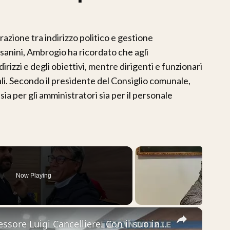
razione tra indirizzo politico e gestione
sanini, Ambrogio ha ricordato che agli
irizzi e degli obiettivi, mentre dirigenti e funzionari
ali. Secondo il presidente del Consiglio comunale,
ia per gli amministratori sia per il personale
Now Playing
×
Adrano. Ha giurato il nuovo assessore Luigi Cancelliere. Con il suo ingresso in Giunta, sancito l’ac