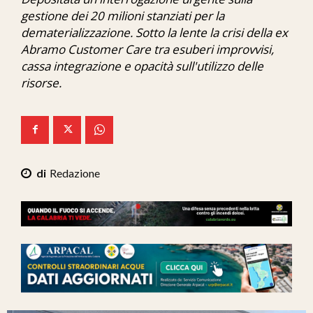
Ita-Mondo
gestione dei 20 milioni stanziati per la
dematerializzazione. Sotto la lente la crisi della ex
C7 Play
Abramo Customer Care tra esuberi improvvisi,
cassa integrazione e opacità sull'utilizzo delle
We Calabria
risorse.
Mix Zone
Redazione