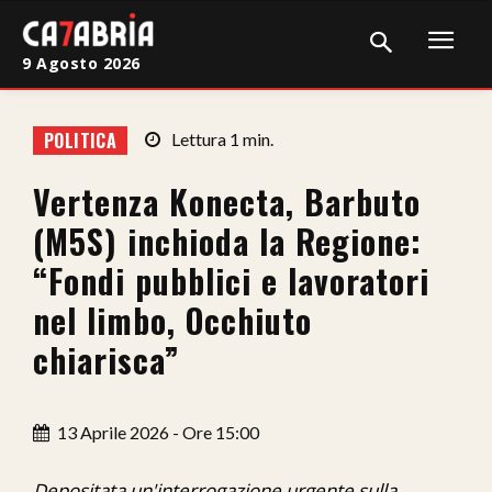
9 Agosto 2026
Home
POLITICA
Lettura
1
min.
Cronaca
Vertenza Konecta, Barbuto
Giudiziaria
(M5S) inchioda la Regione:
Politica
“Fondi pubblici e lavoratori
nel limbo, Occhiuto
Sport
chiarisca”
Attualità
Sanità
13 Aprile 2026 - Ore 15:00
Economia
Depositata un'interrogazione urgente sulla