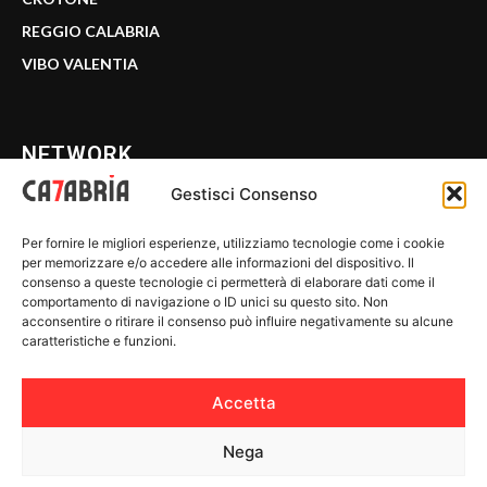
REGGIO CALABRIA
VIBO VALENTIA
NETWORK
Gestisci Consenso
CALABRIA 7
Per fornire le migliori esperienze, utilizziamo tecnologie come i cookie
WE CALABRIA
per memorizzare e/o accedere alle informazioni del dispositivo. Il
consenso a queste tecnologie ci permetterà di elaborare dati come il
C7 PLAY
comportamento di navigazione o ID unici su questo sito. Non
acconsentire o ritirare il consenso può influire negativamente su alcune
MIX ZONE
caratteristiche e funzioni.
INSIDER 24
Accetta
Nega
© 2026 Calabria 7 - Riproduzione riservata.