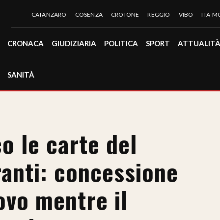
CATANZARO
COSENZA
CROTONE
REGGIO
VIBO
ITA-
CRONACA
GIUDIZIARIA
POLITICA
SPORT
ATTUALIT
SANITÀ
o le carte del
ranti: concessione
novo mentre il