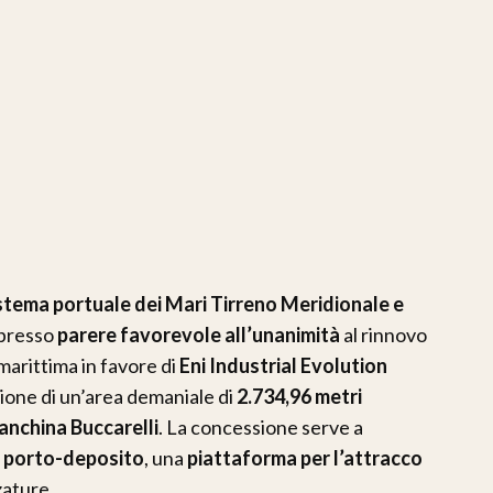
istema portuale dei Mari Tirreno Meridionale e
spresso
parere favorevole all’unanimità
al rinnovo
arittima in favore di
Eni Industrial Evolution
zione di un’area demaniale di
2.734,96 metri
anchina Buccarelli
. La concessione serve a
 porto-deposito
, una
piattaforma per l’attracco
zature.