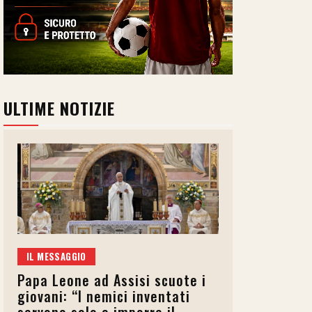
ULTIME NOTIZIE
IL MESSAGGIO
Papa Leone ad Assisi scuote i
giovani: “I nemici inventati