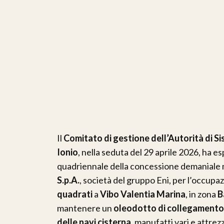
Il
Comitato di gestione dell’Autorità di S
Ionio
, nella seduta del 29 aprile 2026, ha e
quadriennale della concessione demaniale m
S.p.A.
, società del gruppo Eni, per l’occupa
quadrati
a
Vibo Valentia Marina
, in zona
B
mantenere un
oleodotto di collegamento
delle navi cisterna
, manufatti vari e attrez