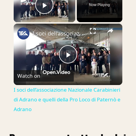
Now Playing
Play Video
×
I soci dell’associazione Nazionale Carabinieri di Adrano e quelli della Pro Loco di Paternò e Adrano
Play
Watch on
Video
I soci dell’associazione Nazionale Carabinieri
di Adrano e quelli della Pro Loco di Paternò e
Adrano