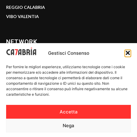
REGGIO CALABRIA
VIBO VALENTIA
NETWORK
Gestisci Consenso
CALABRIA 7
Per fornire le migliori esperienze, utilizziamo tecnologie come i cookie
WE CALABRIA
per memorizzare e/o accedere alle informazioni del dispositivo. Il
consenso a queste tecnologie ci permetterà di elaborare dati come il
C7 PLAY
comportamento di navigazione o ID unici su questo sito. Non
acconsentire o ritirare il consenso può influire negativamente su alcune
MIX ZONE
caratteristiche e funzioni.
INSIDER 24
Accetta
Nega
© 2026 Calabria 7 - Riproduzione riservata.