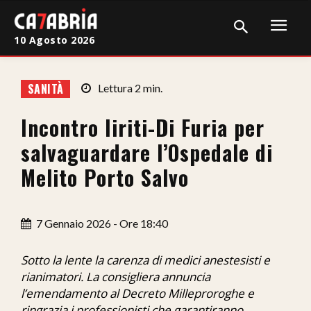
10 Agosto 2026
Home
SANITÀ
Lettura
2
min.
Cronaca
Incontro Iiriti-Di Furia per
Giudiziaria
salvaguardare l’Ospedale di
Politica
Melito Porto Salvo
Sport
7 Gennaio 2026 - Ore 18:40
Attualità
Sanità
Sotto la lente la carenza di medici anestesisti e
rianimatori. La consigliera annuncia
Economia
l’emendamento al Decreto Milleproroghe e
ringrazia i professionisti che garantiranno