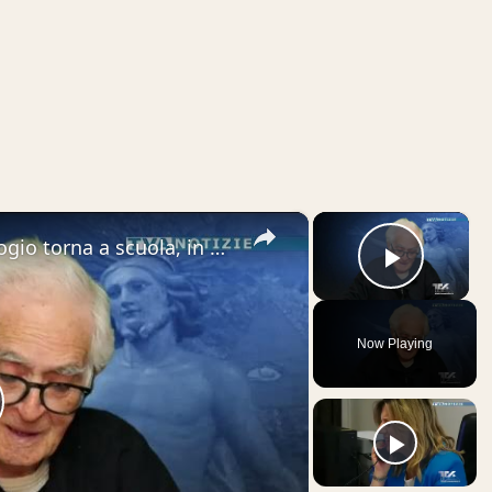
×
×
Adrano. Don Giuseppe Calambrogio torna a scuola, in TV e in chiesa. “Mi sento meglio”
Play V
Now Playing
lay