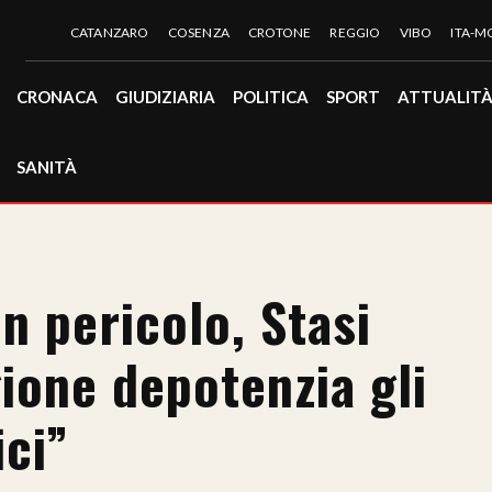
CATANZARO
COSENZA
CROTONE
REGGIO
VIBO
ITA-
CRONACA
GIUDIZIARIA
POLITICA
SPORT
ATTUALIT
SANITÀ
n pericolo, Stasi
ione depotenzia gli
ici”