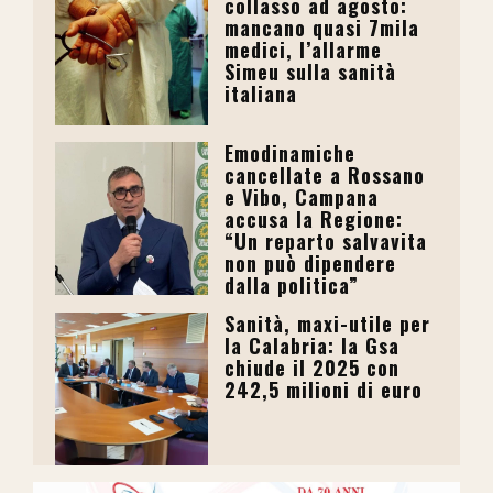
collasso ad agosto:
mancano quasi 7mila
medici, l’allarme
Simeu sulla sanità
italiana
Emodinamiche
cancellate a Rossano
e Vibo, Campana
accusa la Regione:
“Un reparto salvavita
non può dipendere
dalla politica”
Sanità, maxi-utile per
la Calabria: la Gsa
chiude il 2025 con
242,5 milioni di euro