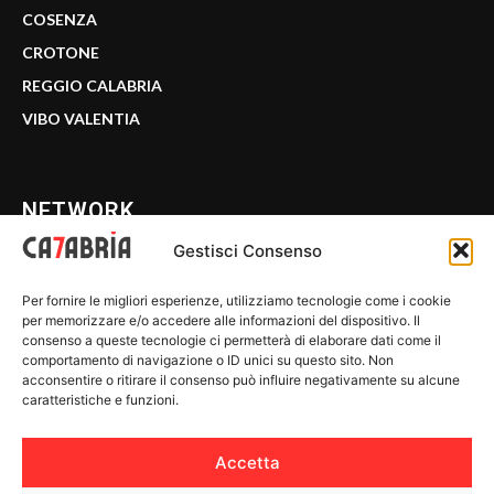
COSENZA
CROTONE
REGGIO CALABRIA
VIBO VALENTIA
NETWORK
Gestisci Consenso
CALABRIA 7
Per fornire le migliori esperienze, utilizziamo tecnologie come i cookie
WE CALABRIA
per memorizzare e/o accedere alle informazioni del dispositivo. Il
consenso a queste tecnologie ci permetterà di elaborare dati come il
C7 PLAY
comportamento di navigazione o ID unici su questo sito. Non
acconsentire o ritirare il consenso può influire negativamente su alcune
MIX ZONE
caratteristiche e funzioni.
INSIDER 24
Accetta