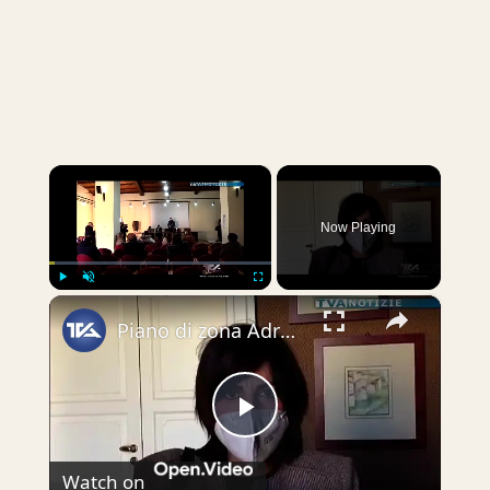
×
Now Playing
×
Play
Unmute
Fullscreen
Piano di zona Adrano-Biancavilla-S. M. di Licodia. Interventi per 450mila euro in ambito socio-sanit
Play
Watch on