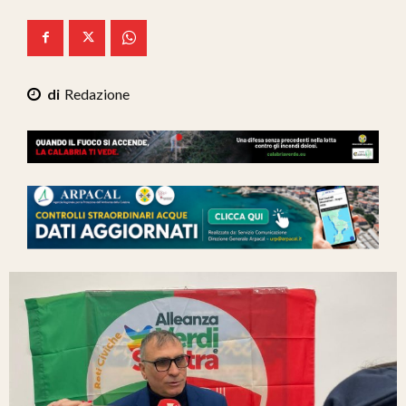
Ita-Mondo
C7 Play
Redazione
We Calabria
Mix Zone