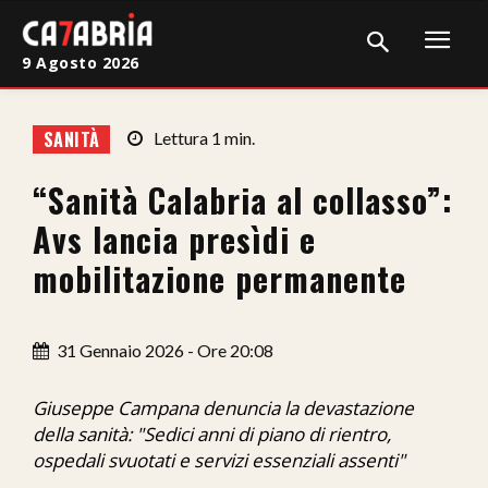
9 Agosto 2026
Home
SANITÀ
Lettura
1
min.
Cronaca
“Sanità Calabria al collasso”:
Giudiziaria
Avs lancia presìdi e
Politica
mobilitazione permanente
Sport
31 Gennaio 2026 - Ore 20:08
Attualità
Sanità
Giuseppe Campana denuncia la devastazione
della sanità: "Sedici anni di piano di rientro,
Economia
ospedali svuotati e servizi essenziali assenti"