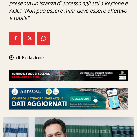
presenta un'istanza di accesso agli atti a Regione e
Ita-Mondo
AOU: "Non può essere mini, deve essere effettivo
e totale"
C7 Play
We Calabria
Mix Zone
Redazione