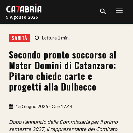
9 Agosto 2026
Home
SANITÀ
Lettura
1
min.
Cronaca
Secondo pronto soccorso al
Giudiziaria
Mater Domini di Catanzaro:
Politica
Pitaro chiede carte e
progetti alla Dulbecco
Sport
Attualità
15 Giugno 2026 - Ore 17:44
Sanità
Dopo l'annuncio della Commissaria per il primo
Economia
semestre 2027, il rappresentante del Comitato