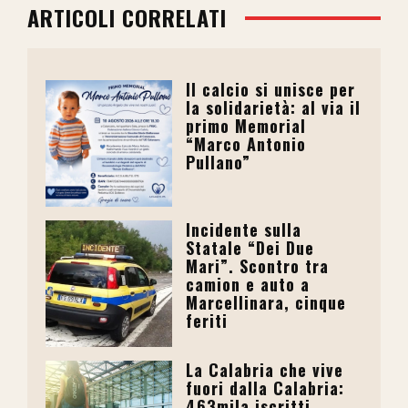
ARTICOLI CORRELATI
Il calcio si unisce per
la solidarietà: al via il
primo Memorial
“Marco Antonio
Pullano”
Incidente sulla
Statale “Dei Due
Mari”. Scontro tra
camion e auto a
Marcellinara, cinque
feriti
La Calabria che vive
fuori dalla Calabria:
463mila iscritti