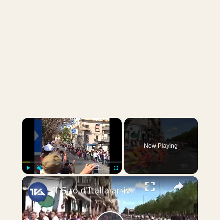
×
Now Playing
×
Play
Unmute
Fullscreen
Il Giro d'Italia arriva ad Adrano