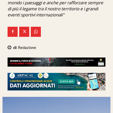
mondo i paesaggi e anche per rafforzare sempre
Ita-Mondo
di più il legame tra il nostro territorio e i grandi
eventi sportivi internazionali"
C7 Play
We Calabria
Mix Zone
Redazione