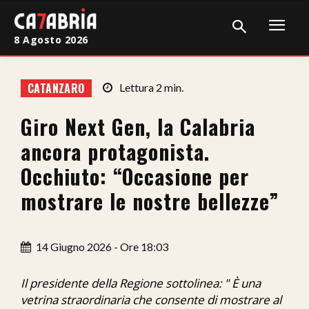
8 Agosto 2026
Home
CATANZARO
Lettura
2
min.
Cronaca
Giro Next Gen, la Calabria
Giudiziaria
ancora protagonista.
Politica
Occhiuto: “Occasione per
mostrare le nostre bellezze”
Sport
Attualità
14 Giugno 2026 - Ore 18:03
Sanità
Il presidente della Regione sottolinea: " È una
Economia
vetrina straordinaria che consente di mostrare al