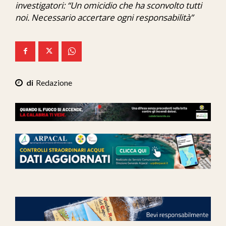
investigatori: “Un omicidio che ha sconvolto tutti
Ita-Mondo
noi. Necessario accertare ogni responsabilità”
C7 Play
We Calabria
Mix Zone
Redazione