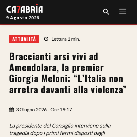
9 Agosto 2026
Home
ATTUALITÀ
Lettura
1
min.
Cronaca
Braccianti arsi vivi ad
Giudiziaria
Amendolara, la premier
Politica
Giorgia Meloni: “L’Italia non
arretra davanti alla violenza”
Sport
Attualità
3 Giugno 2026 - Ore 19:17
Sanità
La presidente del Consiglio interviene sulla
Economia
tragedia dopo i primi fermi disposti dagli