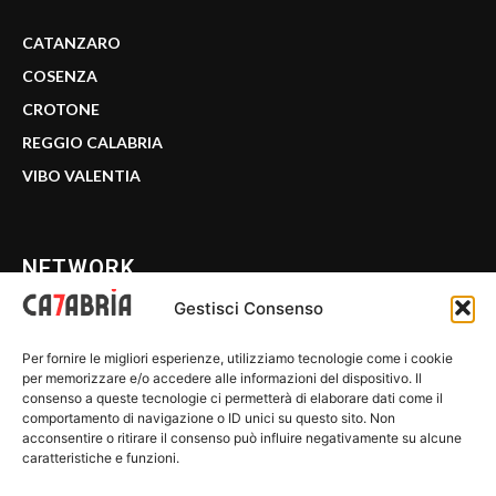
CATANZARO
COSENZA
CROTONE
REGGIO CALABRIA
VIBO VALENTIA
NETWORK
Gestisci Consenso
CALABRIA 7
Per fornire le migliori esperienze, utilizziamo tecnologie come i cookie
WE CALABRIA
per memorizzare e/o accedere alle informazioni del dispositivo. Il
consenso a queste tecnologie ci permetterà di elaborare dati come il
C7 PLAY
comportamento di navigazione o ID unici su questo sito. Non
acconsentire o ritirare il consenso può influire negativamente su alcune
MIX ZONE
caratteristiche e funzioni.
INSIDER 24