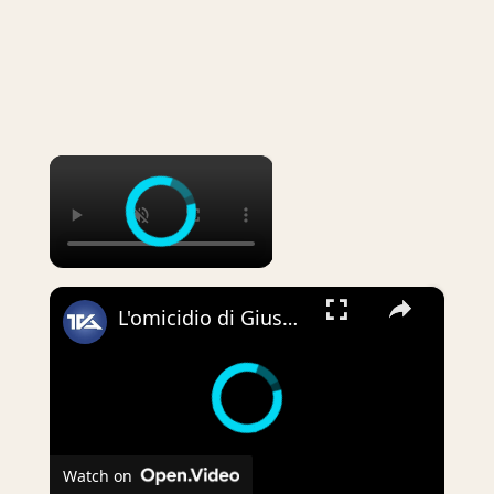
×
×
L'omicidio di Giuseppe Florio. Svolta nelle indagini: tre fermati
Watch on