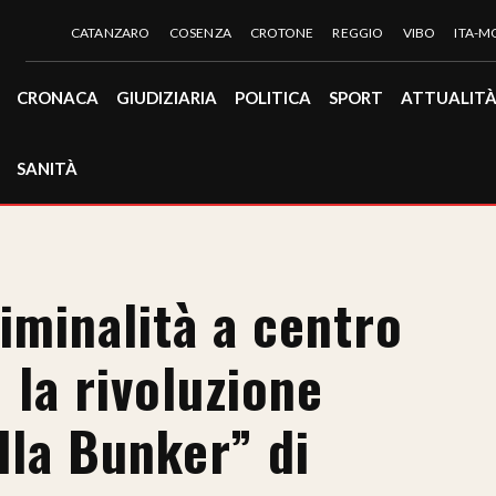
CATANZARO
COSENZA
CROTONE
REGGIO
VIBO
ITA-
CRONACA
GIUDIZIARIA
POLITICA
SPORT
ATTUALIT
SANITÀ
iminalità a centro
 la rivoluzione
illa Bunker” di