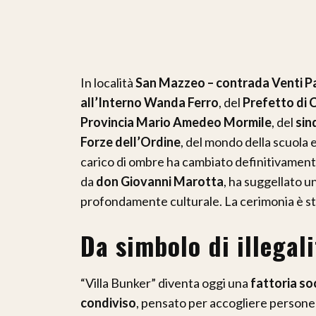
In località
San Mazzeo – contrada Venti P
all’Interno Wanda Ferro
, del
Prefetto di 
Provincia Mario Amedeo Mormile
, del
sin
Forze dell’Ordine
, del mondo della scuola e
carico di ombre ha cambiato definitivament
da
don Giovanni Marotta
, ha suggellato 
profondamente culturale. La cerimonia è st
Da simbolo di illegali
“Villa Bunker” diventa oggi una
fattoria so
condiviso
, pensato per accogliere persone f