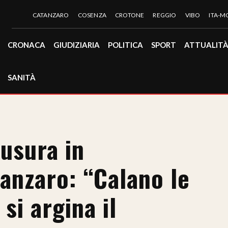
CATANZARO
COSENZA
CROTONE
REGGIO
VIBO
ITA-
CRONACA
GIUDIZIARIA
POLITICA
SPORT
ATTUALIT
SANITÀ
usura in
anzaro: “Calano le
i argina il