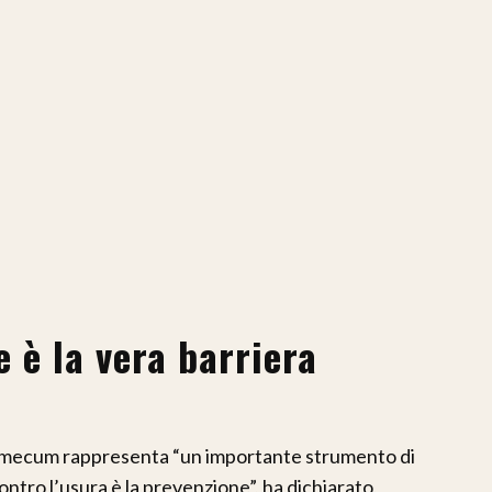
e è la vera barriera
demecum rappresenta “un importante strumento di
contro l’usura è la prevenzione”, ha dichiarato,