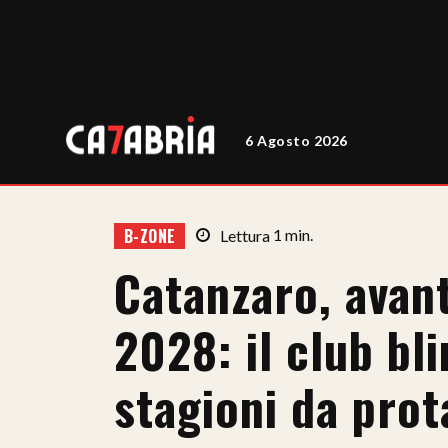
6 Agosto 2026
B-ZONE
Lettura
1
min.
Catanzaro, avant
2028: il club bl
stagioni da prot