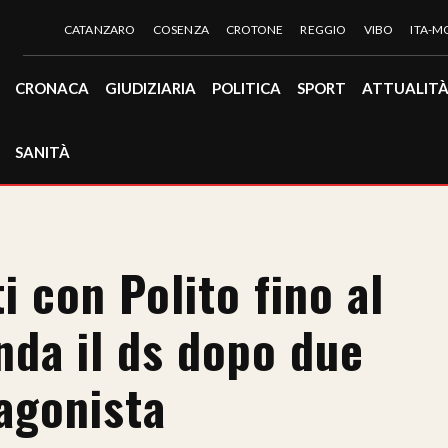
CATANZARO
COSENZA
CROTONE
REGGIO
VIBO
ITA-
CRONACA
GIUDIZIARIA
POLITICA
SPORT
ATTUALIT
SANITÀ
i con Polito fino al
inda il ds dopo due
agonista