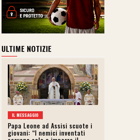
ULTIME NOTIZIE
IL MESSAGGIO
Papa Leone ad Assisi scuote i
giovani: “I nemici inventati