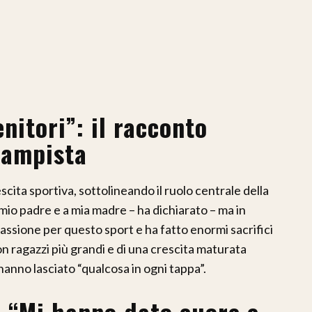
nitori”: il racconto
campista
scita sportiva, sottolineando il ruolo centrale della
 mio padre e a mia madre – ha dichiarato – ma in
passione per questo sport e ha fatto enormi sacrifici
n ragazzi più grandi e di una crescita maturata
hanno lasciato “qualcosa in ogni tappa”.
: “Mi hanno dato cuore e