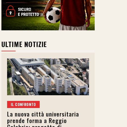
ULTIME NOTIZIE
IL CONFRONTO
La nuova città universitaria
prende forma a Reggio