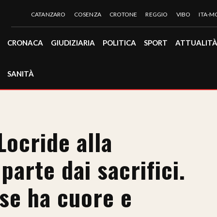
CATANZARO
COSENZA
CROTONE
REGGIO
VIBO
ITA-
CRONACA
GIUDIZIARIA
POLITICA
SPORT
ATTUALIT
SANITÀ
Locride alla
parte dai sacrifici.
ese ha cuore e