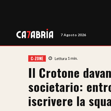
7 Agosto 2026
C-ZONE
Lettura
1
min.
Il Crotone davan
societario: entr
iscrivere la squ