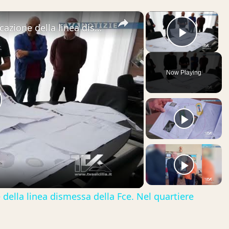
×
×
Adrano. Al via i lavori di riqualificazione della linea dismessa della Fce. Nel quartiere Cappellone
Play V
Now Playing
lay
ideo
ne della linea dismessa della Fce. Nel quartiere