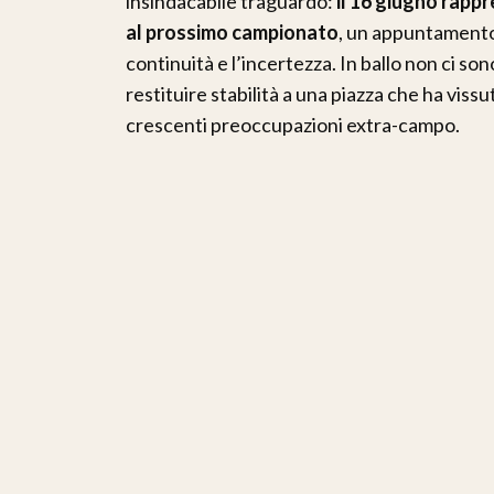
insindacabile traguardo:
il 16 giugno rappr
al prossimo campionato
, un appuntamento 
continuità e l’incertezza. In ballo non ci son
restituire stabilità a una piazza che ha vissut
crescenti preoccupazioni extra-campo.