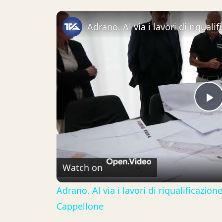
P
V
Watch on
Adrano. Al via i lavori di riqualificazio
Cappellone