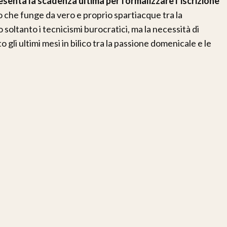
esenta la scadenza ultima per formalizzare l’iscrizione
che funge da vero e proprio spartiacque tra la
o soltanto i tecnicismi burocratici, ma la necessità di
o gli ultimi mesi in bilico tra la passione domenicale e le