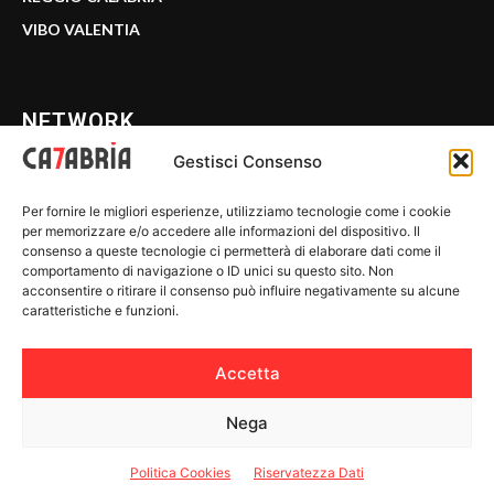
VIBO VALENTIA
NETWORK
Gestisci Consenso
CALABRIA 7
Per fornire le migliori esperienze, utilizziamo tecnologie come i cookie
WE CALABRIA
per memorizzare e/o accedere alle informazioni del dispositivo. Il
consenso a queste tecnologie ci permetterà di elaborare dati come il
C7 PLAY
comportamento di navigazione o ID unici su questo sito. Non
acconsentire o ritirare il consenso può influire negativamente su alcune
MIX ZONE
caratteristiche e funzioni.
INSIDER 24
Accetta
Nega
© 2026 Calabria 7 - Riproduzione riservata.
Politica Cookies
Riservatezza Dati
Riservatezza Dati
-
Politica Cookies
-
Disclaimer