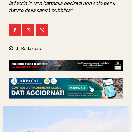
la faccia in una battaglia decisiva non solo per il
Ita-Mondo
futuro della sanità pubblica"
C7 Play
We Calabria
Mix Zone
Redazione