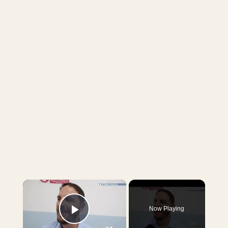
×
Now Playing
Play Video