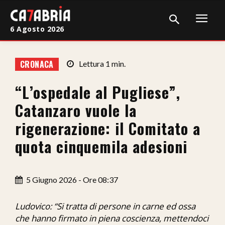
6 Agosto 2026
Home
CRONACA
Lettura
1
min.
Cronaca
“L’ospedale al Pugliese”,
Giudiziaria
Catanzaro vuole la
Politica
rigenerazione: il Comitato a
quota cinquemila adesioni
Sport
Attualità
5 Giugno 2026 - Ore 08:37
Sanità
Ludovico: “Si tratta di persone in carne ed ossa
Economia
che hanno firmato in piena coscienza, mettendoci