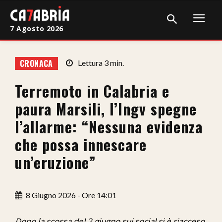
7 Agosto 2026
Home
CRONACA
Lettura
3
min.
Cronaca
Terremoto in Calabria e
Giudiziaria
paura Marsili, l’Ingv spegne
Politica
l’allarme: “Nessuna evidenza
che possa innescare
Sport
un’eruzione”
Attualità
Sanità
8 Giugno 2026 - Ore 14:01
Economia
Dopo la scossa del 2 giugno sui social si è riacceso