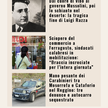
Dal cuore di Vibo al
governo Mussolini, poi
lo schianto nel
deserto: la tragica
fine di Luigi Razza
Sciopero del
commercio a
Ferragosto, sindacati
calabresi in
mobilitazione:
“Braccia incrociate
per l’intera giornata”
Mano pesante dei
Carabinieri tra
Mosorrofa e Cataforio
nel Reggino: tre
denunce e autocarro
sequestrato