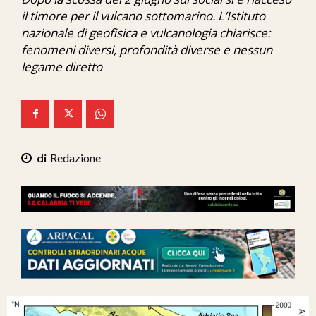
Ita-Mondo
il timore per il vulcano sottomarino. L’Istituto
nazionale di geofisica e vulcanologia chiarisce:
C7 Play
fenomeni diversi, profondità diverse e nessun
legame diretto
We Calabria
Mix Zone
Redazione