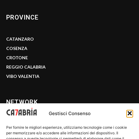
PROVINCE
CATANZARO
COSENZA
CROTONE
REGGIO CALABRIA
VIBO VALENTIA
NETWORK
Gestisci Consenso
CALABRIA 7
Per fornire le migliori esperienze, utilizziamo tecnologie come i cookie
WE CALABRIA
per memorizzare e/o accedere alle informazioni del dispositivo. Il
consenso a queste tecnologie ci permetterà di elaborare dati come il