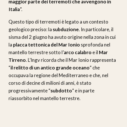
maggior parte dei terremoti che avvengono in
Italia
”.
Questo tipo di terremoti è legato a un contesto
geologico preciso: la
subduzione
. In particolare, il
sisma del 2 giugno ha avuto origine nella zona in cui
la
placca tettonica del Mar Ionio
sprofonda nel
mantello terrestre sotto l’
arco calabro
e il
Mar
Tirreno
. L’Ingv ricorda che il Mar Ionio rappresenta
“
il relitto di un antico grande oceano
” che
occupava la regione del Mediterraneo e che, nel
corso di decine di milioni di anni, è stato
progressivamente “
subdotto
” e in parte
riassorbito nel mantello terrestre.