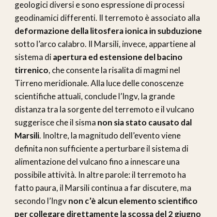
geologici diversi e sono espressione di processi
geodinamici differenti. Il terremoto è associato alla
deformazione della litosfera ionica in subduzione
sotto l’arco calabro. Il Marsili, invece, appartiene al
sistema di
apertura ed estensione del bacino
tirrenico
, che consente la risalita di magmi nel
Tirreno meridionale. Alla luce delle conoscenze
scientifiche attuali, conclude l’Ingv, la grande
distanza tra la sorgente del terremoto e il vulcano
suggerisce che il sisma
non sia stato causato dal
Marsili
. Inoltre, la magnitudo dell’evento viene
definita non sufficiente a perturbare il sistema di
alimentazione del vulcano fino a innescare una
possibile attività. In altre parole: il terremoto ha
fatto paura, il Marsili continua a far discutere, ma
secondo l’Ingv
non c’è alcun elemento scientifico
per collegare direttamente la scossa del 2 giugno