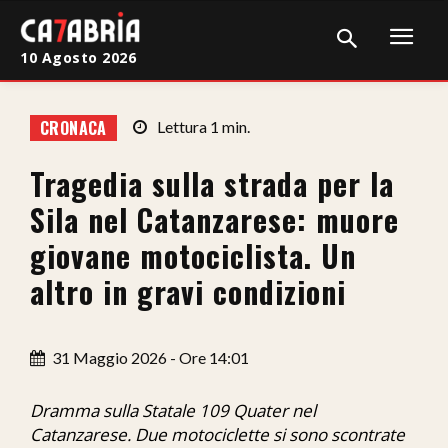
10 Agosto 2026
Home
CRONACA
Lettura
1
min.
Cronaca
Tragedia sulla strada per la
Giudiziaria
Sila nel Catanzarese: muore
Politica
giovane motociclista. Un
altro in gravi condizioni
Sport
Attualità
31 Maggio 2026 - Ore 14:01
Sanità
Dramma sulla Statale 109 Quater nel
Economia
Catanzarese. Due motociclette si sono scontrate