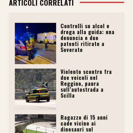
ARTICOLI CORRELATI
Controlli su alcol e
droga alla guida: una
denuncia e due
patenti ritirate a
Soverato
Violento scontro fra
due veicoli nel
Reggino, paura
sull’autostrada a
Scilla
Ragazzo di 15 anni
cade vicino ai
dinosauri sul