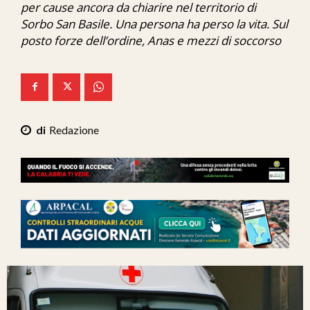
per cause ancora da chiarire nel territorio di
Ita-Mondo
Sorbo San Basile. Una persona ha perso la vita. Sul
posto forze dell’ordine, Anas e mezzi di soccorso
C7 Play
We Calabria
Mix Zone
Redazione