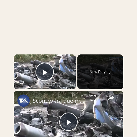
×
Now Playing
Play Video
×
Scontro tra due moto. Morti tre centauri adraniti
Play