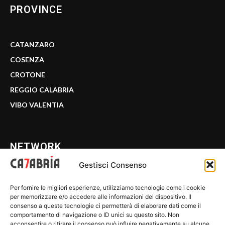
PROVINCE
CATANZARO
COSENZA
CROTONE
REGGIO CALABRIA
VIBO VALENTIA
NETWORK
Gestisci Consenso
CALABRIA 7
Per fornire le migliori esperienze, utilizziamo tecnologie come i cookie
WE CALABRIA
per memorizzare e/o accedere alle informazioni del dispositivo. Il
consenso a queste tecnologie ci permetterà di elaborare dati come il
C7 PLAY
comportamento di navigazione o ID unici su questo sito. Non
acconsentire o ritirare il consenso può influire negativamente su alcune