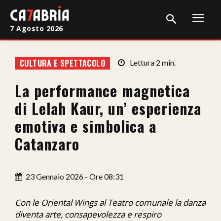
7 Agosto 2026
Home
CULTURA E SPETTACOLO
Lettura
2
min.
Cronaca
La performance magnetica
Giudiziaria
di Lelah Kaur, un’ esperienza
Politica
emotiva e simbolica a
Catanzaro
Sport
Attualità
23 Gennaio 2026 - Ore 08:31
Sanità
Con le Oriental Wings al Teatro comunale la danza
Economia
diventa arte, consapevolezza e respiro