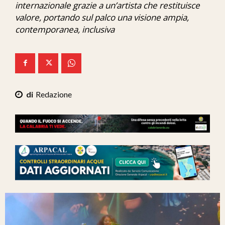
internazionale grazie a un’artista che restituisce
Ita-Mondo
valore, portando sul palco una visione ampia,
contemporanea, inclusiva
C7 Play
We Calabria
Mix Zone
Redazione