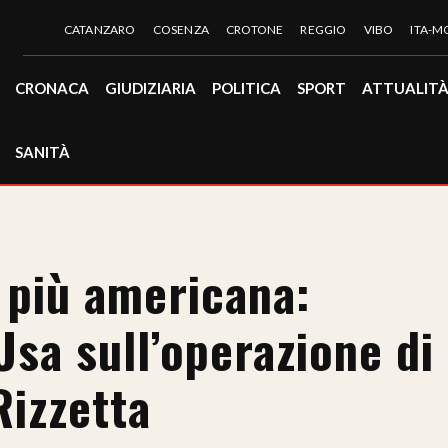
CATANZARO
COSENZA
CROTONE
REGGIO
VIBO
ITA-
CRONACA
GIUDIZIARIA
POLITICA
SPORT
ATTUALIT
SANITÀ
più americana:
sa sull’operazione di
Rizzetta