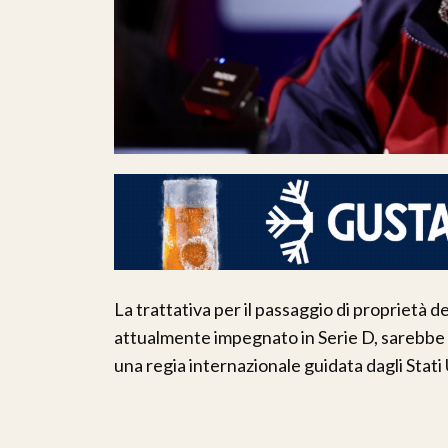
La trattativa per il passaggio di proprietà d
attualmente impegnato in Serie D, sarebbe 
una regia internazionale guidata dagli Stati 