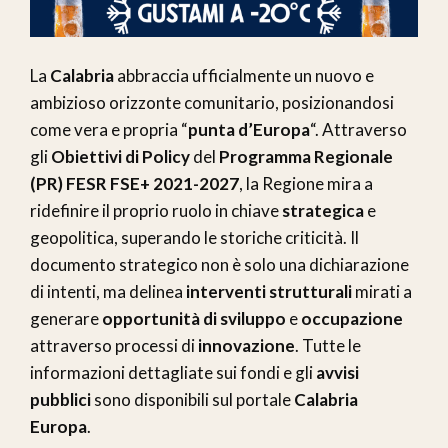
La
Calabria
abbraccia ufficialmente un nuovo e
ambizioso orizzonte comunitario, posizionandosi
come vera e propria “
punta d’Europa
“. Attraverso
gli
Obiettivi di Policy
del
Programma Regionale
(PR) FESR FSE+ 2021-2027
, la Regione mira a
ridefinire il proprio ruolo in chiave
strategica
e
geopolitica, superando le storiche criticità. Il
documento strategico non è solo una dichiarazione
di intenti, ma delinea
interventi strutturali
mirati a
generare
opportunità di sviluppo
e
occupazione
attraverso processi di
innovazione
. Tutte le
informazioni dettagliate sui fondi e gli
avvisi
pubblici
sono disponibili sul portale
Calabria
Europa
.