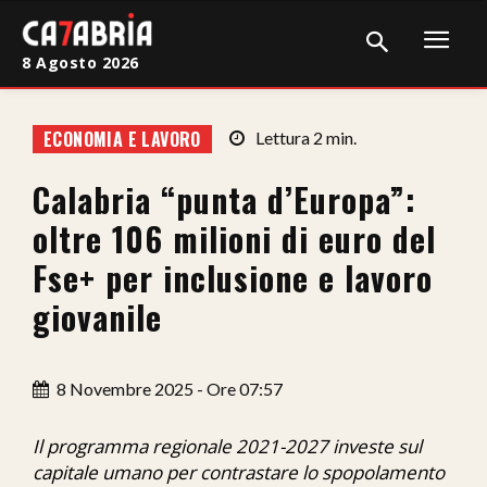
8 Agosto 2026
Home
ECONOMIA E LAVORO
Lettura
2
min.
Cronaca
Calabria “punta d’Europa”:
Giudiziaria
oltre 106 milioni di euro del
Politica
Fse+ per inclusione e lavoro
giovanile
Sport
Attualità
8 Novembre 2025 - Ore 07:57
Sanità
Il programma regionale 2021-2027 investe sul
Economia
capitale umano per contrastare lo spopolamento