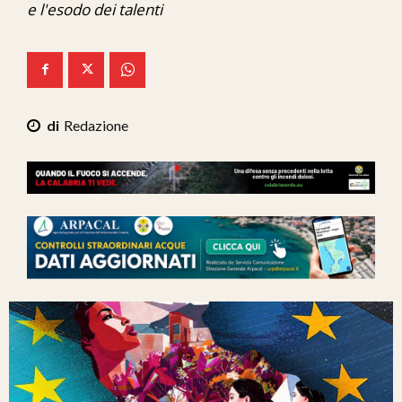
e l'esodo dei talenti
Ita-Mondo
C7 Play
We Calabria
Redazione
Mix Zone