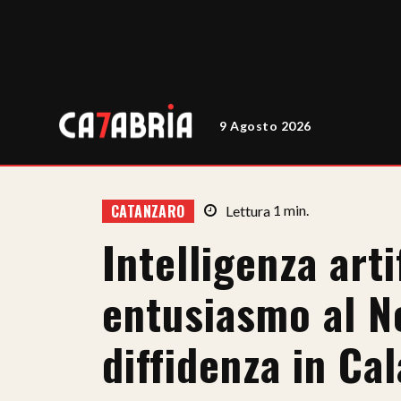
9 Agosto 2026
CATANZARO
Lettura
1
min.
Intelligenza artif
entusiasmo al N
diffidenza in Ca