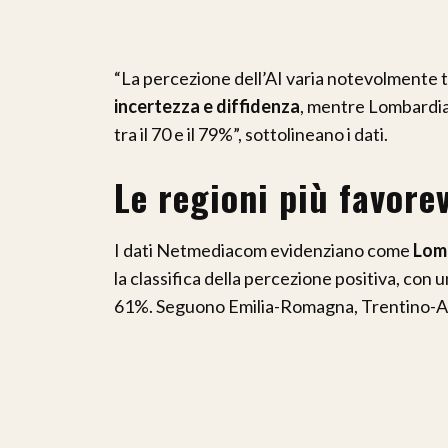
“La percezione dell’AI varia notevolmente tr
incertezza e diffidenza
, mentre Lombardia
tra il 70 e il 79%”, sottolineano i dati.
Le regioni più favorev
I dati Netmediacom evidenziano come
Lom
la classifica della percezione positiva, con un
61%. Seguono Emilia-Romagna, Trentino-Alto