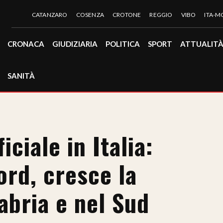
CATANZARO
COSENZA
CROTONE
REGGIO
VIBO
ITA-
CRONACA
GIUDIZIARIA
POLITICA
SPORT
ATTUALIT
SANITÀ
iciale in Italia:
ord, cresce la
labria e nel Sud