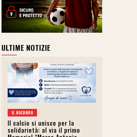
ULTIME NOTIZIE
IL RICORDO
Il calcio si unisce per la
solidarietà: al via il primo