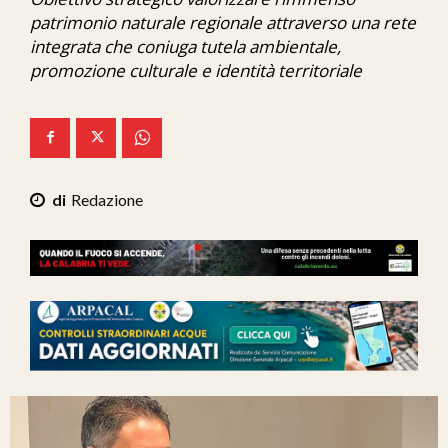
Ita-Mondo
patrimonio naturale regionale attraverso una rete
integrata che coniuga tutela ambientale,
C7 Play
promozione culturale e identità territoriale
We Calabria
Mix Zone
Redazione