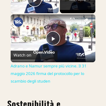
Play Video
×
Adrano e Namur sempre più vicine. Il 31 maggio 2026 firma del protocollo per lo scambio degli studen
Play
Watch on
Video
Adrano e Namur sempre più vicine. Il 31
maggio 2026 firma del protocollo per lo
scambio degli studen
Sostenibilità e