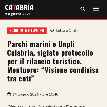
9 Agosto 2026
Home
ECONOMIA E LAVORO
Lettura
1
min.
Cronaca
Parchi marini e Unpli
Giudiziaria
Calabria, siglato protocollo
Politica
per il rilancio turistico.
Montuoro: “Visione condivisa
Sport
tra enti”
Attualità
Sanità
14 Giugno 2026 - Ore 10:40
Economia
Obiettivo strategico valorizzare l’immenso