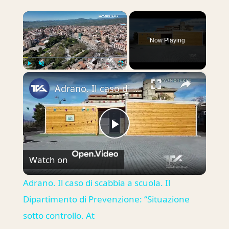
×
Now Playing
×
Play
Unmute
Fullscreen
Adrano. Il caso di scabbia a scuola. Il Dipartimento di Prevenzione: “Situazione sotto controllo. At
Play
Watch on
Video
Adrano. Il caso di scabbia a scuola. Il
Dipartimento di Prevenzione: “Situazione
sotto controllo. At