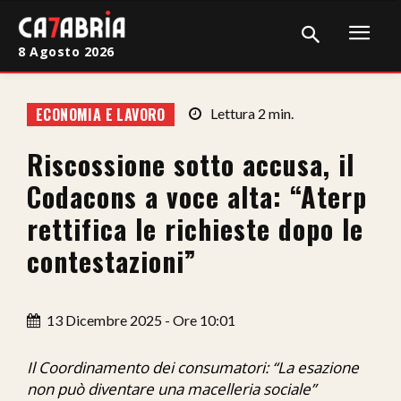
8 Agosto 2026
Home
ECONOMIA E LAVORO
Lettura
2
min.
Cronaca
Riscossione sotto accusa, il
Giudiziaria
Codacons a voce alta: “Aterp
Politica
rettifica le richieste dopo le
contestazioni”
Sport
Attualità
13 Dicembre 2025 - Ore 10:01
Sanità
Il Coordinamento dei consumatori: “La esazione
Economia
non può diventare una macelleria sociale”