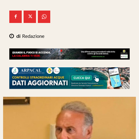
Ita-Mondo
C7 Play
We Calabria
Redazione
Mix Zone