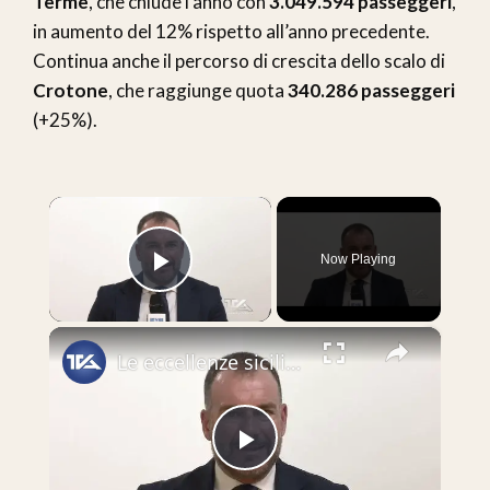
Terme
, che chiude l’anno con
3.049.594 passeggeri
,
in aumento del 12% rispetto all’anno precedente.
Continua anche il percorso di crescita dello scalo di
Crotone
, che raggiunge quota
340.286 passeggeri
(+25%).
×
Now Playing
Play Video
×
Le eccellenze siciliane al Macfrut 2025
Play