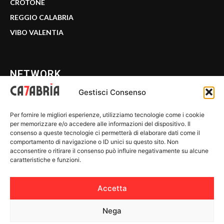
CROTONE
REGGIO CALABRIA
VIBO VALENTIA
NETWORK
Gestisci Consenso
CALABRIA 7
Per fornire le migliori esperienze, utilizziamo tecnologie come i cookie
WE CALABRIA
per memorizzare e/o accedere alle informazioni del dispositivo. Il
consenso a queste tecnologie ci permetterà di elaborare dati come il
C7 PLAY
comportamento di navigazione o ID unici su questo sito. Non
acconsentire o ritirare il consenso può influire negativamente su alcune
MIX ZONE
caratteristiche e funzioni.
INSIDER 24
Accetta
Nega