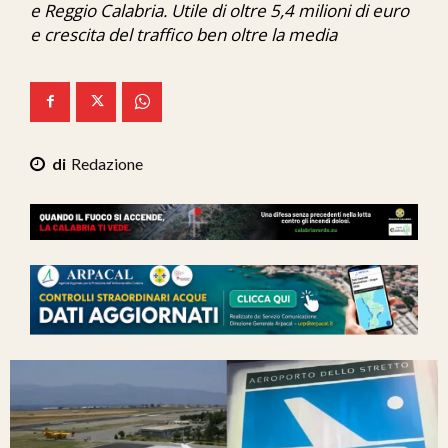
e Reggio Calabria. Utile di oltre 5,4 milioni di euro
Ita-Mondo
e crescita del traffico ben oltre la media
C7 Play
We Calabria
Mix Zone
Redazione