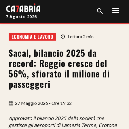
7 Agosto 2026
Home
ECONOMIA E LAVORO
Lettura
2
min.
Cronaca
Sacal, bilancio 2025 da
Giudiziaria
record: Reggio cresce del
Politica
56%, sfiorato il milione di
passeggeri
Sport
Attualità
27 Maggio 2026 - Ore 19:32
Sanità
Approvato il bilancio 2025 della società che
Economia
gestisce gli aeroporti di Lamezia Terme, Crotone