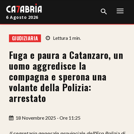
6 Agosto 2026
Home
GIUDIZIARIA
Lettura
1
min.
Cronaca
Fuga e paura a Catanzaro, un
Giudiziaria
uomo aggredisce la
Politica
compagna e sperona una
volante della Polizia:
Sport
arrestato
Attualità
Sanità
18 Novembre 2025 - Ore 11:25
Economia
Il segretario generale provinciale dell’Fsp Polizia di