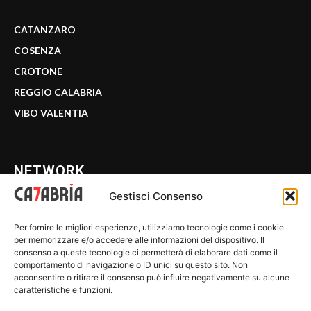
CATANZARO
COSENZA
CROTONE
REGGIO CALABRIA
VIBO VALENTIA
NETWORK
Gestisci Consenso
CALABRIA 7
Per fornire le migliori esperienze, utilizziamo tecnologie come i cookie
WE CALABRIA
per memorizzare e/o accedere alle informazioni del dispositivo. Il
consenso a queste tecnologie ci permetterà di elaborare dati come il
C7 PLAY
comportamento di navigazione o ID unici su questo sito. Non
acconsentire o ritirare il consenso può influire negativamente su alcune
MIX ZONE
caratteristiche e funzioni.
INSIDER 24