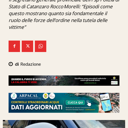
Ita-Mondo
Stato di Catanzaro Rocco Morelli: “Episodi come
questo mostrano quanto sia fondamentale il
C7 Play
ruolo delle forze dell’ordine nella tutela delle
vittime”
We Calabria
Mix Zone
Redazione