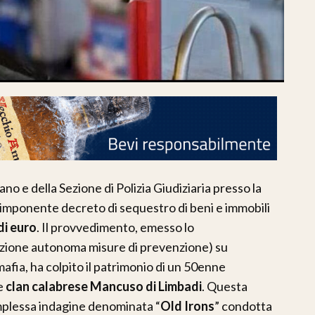
ano e della Sezione di Polizia Giudiziaria presso la
imponente decreto di sequestro di beni e immobili
 di euro
. Il provvedimento, emesso lo
sezione autonoma misure di prevenzione) su
afia, ha colpito il patrimonio di un 50enne
te
clan calabrese Mancuso di Limbadi
. Questa
omplessa indagine denominata “
Old Irons
” condotta