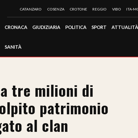
CATANZARO
COSENZA
CROTONE
REGGIO
VIBO
ITA-
CRONACA
GIUDIZIARIA
POLITICA
SPORT
ATTUALIT
SANITÀ
 tre milioni di
olpito patrimonio
ato al clan