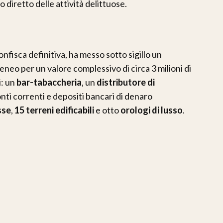
o diretto delle attività delittuose.
nfisca definitiva, ha messo sotto sigillo un
neo per un valore complessivo di circa 3 milioni di
i: un
bar-tabaccheria
, un
distributore di
onti correnti e depositi bancari di denaro
sse
,
15 terreni edificabili
e otto
orologi di lusso
.