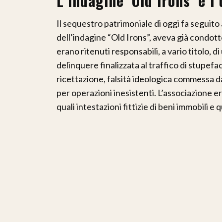
L’indagine ‘Old irons’ e i
Il sequestro patrimoniale di oggi fa seguito
dell’indagine “Old Irons”, aveva già condotto 
erano ritenuti responsabili, a vario titolo, d
delinquere finalizzata al traffico di stupefa
ricettazione, falsità ideologica commessa da
per operazioni inesistenti. L’associazione era
quali intestazioni fittizie di beni immobili e 