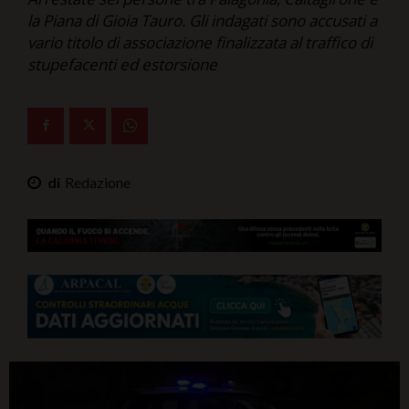
Ita-Mondo
la Piana di Gioia Tauro. Gli indagati sono accusati a
vario titolo di associazione finalizzata al traffico di
C7 Play
stupefacenti ed estorsione
We Calabria
Mix Zone
Redazione