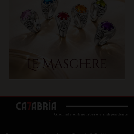
Giornale online libero e indipendente
Testata giornalistica online registrata al Tribunale di Vibo Valentia.
Registro Stampa n. 1 del 20 gennaio 2025. ROC: 42854.