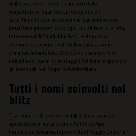
accertamenti tecnici e demaniali per definire con
precisione geometrica i singoli ruoli interni alla rete,
le responsabilità individuali e la reale portata
economica e patrimoniale dell’organizzazione
criminale smantellata. L’obiettivo è ora quello di
individuare i canali di riciclaggio del denaro sporco e
gli eventuali livelli superiori della filiera.
Tutti i nomi coinvolti nel
blitz
Tra i nomi di rilievo emersi dall’inchiesta spicca
quello del quarantanovenne Antonino Apa,
residente a Rosarno, in provincia di Reggio Calabria.
L’uomo, secondo quanto ricostruito dagli inquirenti,
vanta legami di parentela con esponenti di primo