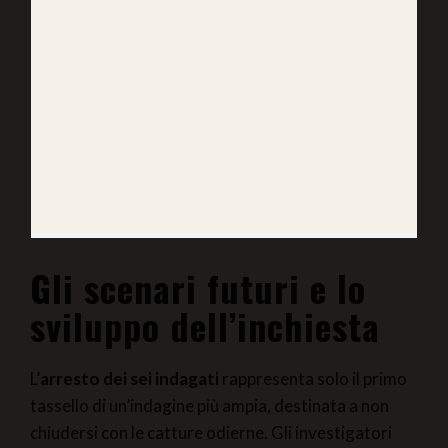
Gli scenari futuri e lo
sviluppo dell’inchiesta
L’
arresto dei sei indagati
rappresenta solo il primo
tassello di un’indagine più ampia, destinata a non
chiudersi con le catture odierne. Gli investigatori
dell’Arma, sotto il coordinamento della
magistratura inquirente, proseguono gli