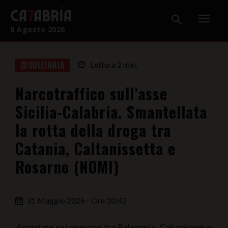
8 Agosto 2026
Home
GIUDIZIARIA
Lettura
2
min.
Cronaca
Narcotraffico sull’asse
Giudiziaria
Sicilia-Calabria. Smantellata
Politica
la rotta della droga tra
Catania, Caltanissetta e
Sport
Rosarno (NOMI)
Attualità
Sanità
31 Maggio 2026 - Ore 10:42
Economia
Arrestate sei persone tra Palagonia, Caltagirone e