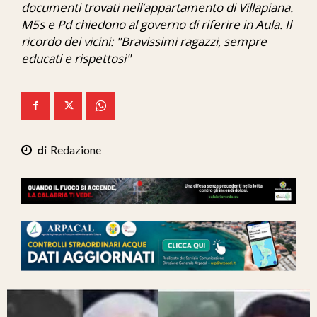
documenti trovati nell’appartamento di Villapiana.
Ita-Mondo
M5s e Pd chiedono al governo di riferire in Aula. Il
ricordo dei vicini: "Bravissimi ragazzi, sempre
C7 Play
educati e rispettosi"
We Calabria
Mix Zone
Redazione