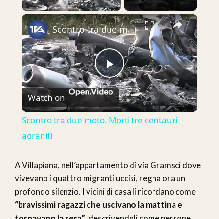
×
Scontro tra due moto. Morti tre centauri adraniti
Play
Watch on
Video
Scontro tra due moto. Morti tre centauri
adraniti
A Villapiana, nell’appartamento di via Gramsci dove
vivevano i quattro migranti uccisi, regna ora un
profondo silenzio. I vicini di casa li ricordano come
“bravissimi ragazzi che uscivano la mattina e
tornavano la sera”
, descrivendoli come persone