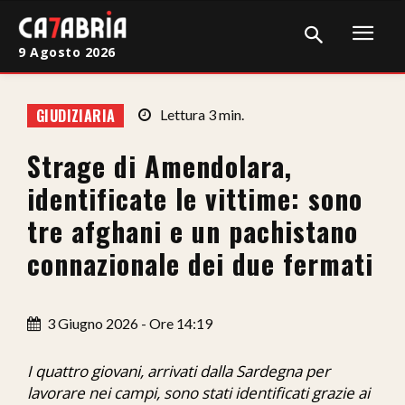
9 Agosto 2026
Home
GIUDIZIARIA
Lettura
3
min.
Cronaca
Strage di Amendolara,
Giudiziaria
identificate le vittime: sono
Politica
tre afghani e un pachistano
connazionale dei due fermati
Sport
Attualità
3 Giugno 2026 - Ore 14:19
Sanità
I quattro giovani, arrivati dalla Sardegna per
Economia
lavorare nei campi, sono stati identificati grazie ai