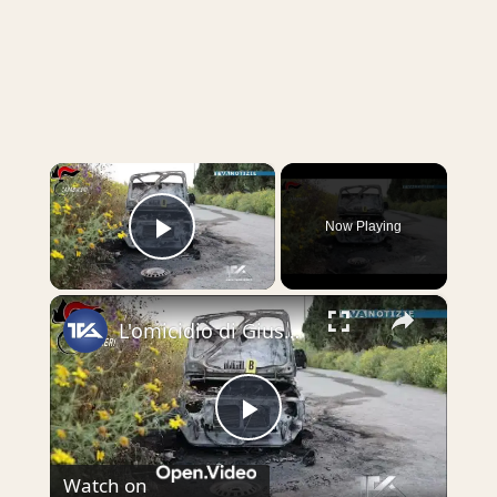
×
Now Playing
Play Video
×
L'omicidio di Giuseppe Florio. Svolta nelle indagini: tre fermati
Play
Watch on