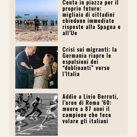
Ceuta in piazza per il
proprio futuro:
migliaia di cittadini
chiedono immediate
risposte alla Spagna e
all’Ue
Crisi sui migranti: la
Germania riapre le
espulsioni dei
“dublinanti” verso
l’Italia
Addio a Livio Berruti,
l’eroe di Roma ’60:
muore a 87 anni il
campione che fece
volare gli italiani