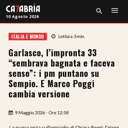
10 Agosto 2026
Home
ITALIA E MONDO
Lettura
3
min.
Cronaca
Garlasco, l’impronta 33
Giudiziaria
“sembrava bagnata e faceva
Politica
senso”: i pm puntano su
Sempio. E Marco Poggi
Sport
cambia versione
Attualità
Sanità
9 Maggio 2026 - Ore 12:58
Economia
La nuova pista sull’omicidio di Chiara Poggi: l’alone