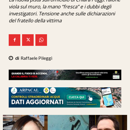
Ita-Mondo
viola sul muro, la mano “fresca” e i dubbi degli
investigatori. Tensione anche sulle dichiarazioni
C7 Play
del fratello della vittima
We Calabria
Mix Zone
Raffaele Pileggi