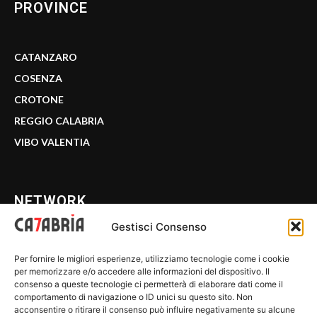
PROVINCE
CATANZARO
COSENZA
CROTONE
REGGIO CALABRIA
VIBO VALENTIA
NETWORK
Gestisci Consenso
CALABRIA 7
Per fornire le migliori esperienze, utilizziamo tecnologie come i cookie
WE CALABRIA
per memorizzare e/o accedere alle informazioni del dispositivo. Il
consenso a queste tecnologie ci permetterà di elaborare dati come il
C7 PLAY
comportamento di navigazione o ID unici su questo sito. Non
acconsentire o ritirare il consenso può influire negativamente su alcune
MIX ZONE