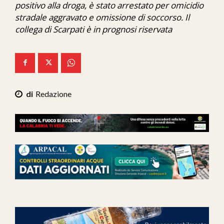
positivo alla droga, è stato arrestato per omicidio
Ita-Mondo
stradale aggravato e omissione di soccorso. Il
collega di Scarpati è in prognosi riservata
C7 Play
We Calabria
Mix Zone
Redazione