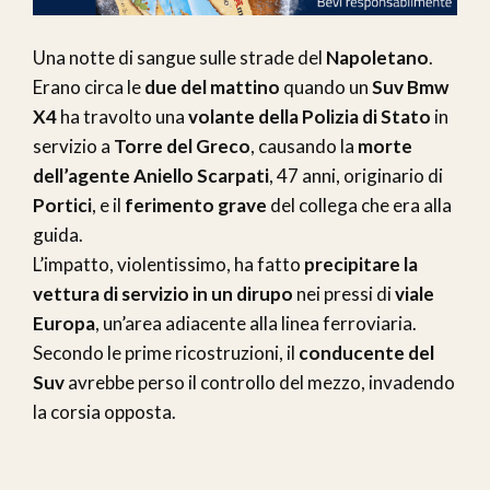
Una notte di sangue sulle strade del
Napoletano
.
Erano circa le
due del mattino
quando un
Suv Bmw
X4
ha travolto una
volante della Polizia di Stato
in
servizio a
Torre del Greco
, causando la
morte
dell’agente Aniello Scarpati
, 47 anni, originario di
Portici
, e il
ferimento grave
del collega che era alla
guida.
L’impatto, violentissimo, ha fatto
precipitare la
vettura di servizio in un dirupo
nei pressi di
viale
Europa
, un’area adiacente alla linea ferroviaria.
Secondo le prime ricostruzioni, il
conducente del
Suv
avrebbe perso il controllo del mezzo, invadendo
la corsia opposta.