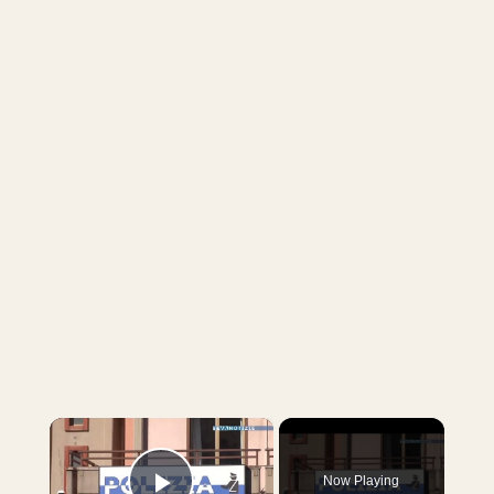
×
Now Playing