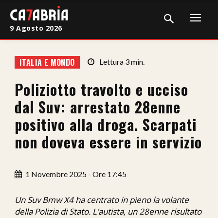
9 Agosto 2026
Home
ITALIA E MONDO
Lettura
3
min.
Cronaca
Poliziotto travolto e ucciso
Giudiziaria
dal Suv: arrestato 28enne
Politica
positivo alla droga. Scarpati
non doveva essere in servizio
Sport
Attualità
1 Novembre 2025 - Ore 17:45
Sanità
Un Suv Bmw X4 ha centrato in pieno la volante
Economia
della Polizia di Stato. L’autista, un 28enne risultato