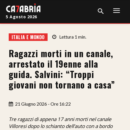
5 Agosto 2026
Home
ITALIA E MONDO
Lettura
1
min.
Cronaca
Ragazzi morti in un canale,
Giudiziaria
arrestato il 19enne alla
Politica
guida. Salvini: “Troppi
giovani non tornano a casa”
Sport
Attualità
21 Giugno 2026 - Ore 16:22
Sanità
Tre ragazzi di appena 17 anni morti nel canale
Economia
Villoresi dopo lo schianto dell’auto con a bordo