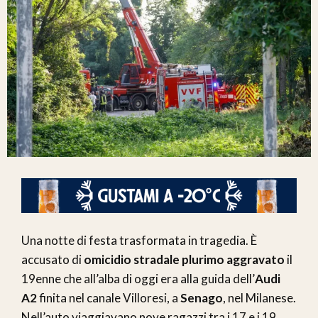
Una notte di festa trasformata in tragedia. È
accusato di
omicidio stradale plurimo aggravato
il
19enne che all’alba di oggi era alla guida dell’
Audi
A2
finita nel canale Villoresi, a
Senago
, nel Milanese.
Nell’auto viaggiavano nove ragazzi tra i 17 e i 19