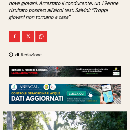
nove giovani. Arrestato il conducente, un 19enne
Ita-Mondo
risultato positivo all’alcol test. Salvini: “Troppi
giovani non tornano a casa”
C7 Play
We Calabria
Mix Zone
Redazione