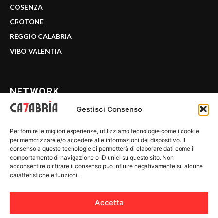
COSENZA
CROTONE
REGGIO CALABRIA
VIBO VALENTIA
NETWORK
Gestisci Consenso
CALABRIA 7
Per fornire le migliori esperienze, utilizziamo tecnologie come i cookie
WE CALABRIA
per memorizzare e/o accedere alle informazioni del dispositivo. Il
consenso a queste tecnologie ci permetterà di elaborare dati come il
C7 PLAY
comportamento di navigazione o ID unici su questo sito. Non
acconsentire o ritirare il consenso può influire negativamente su alcune
MIX ZONE
caratteristiche e funzioni.
INSIDER 24
Accetta