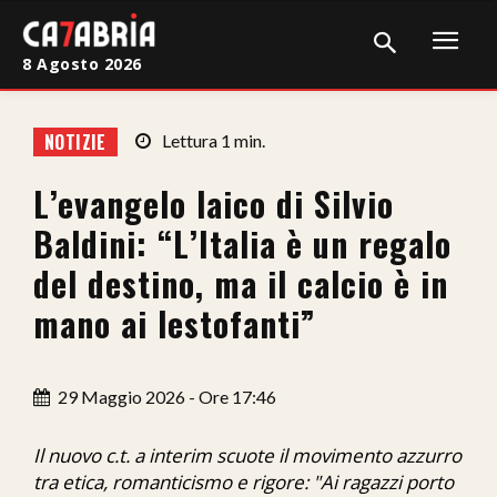
8 Agosto 2026
Home
NOTIZIE
Lettura
1
min.
Cronaca
L’evangelo laico di Silvio
Giudiziaria
Baldini: “L’Italia è un regalo
Politica
del destino, ma il calcio è in
mano ai lestofanti”
Sport
Attualità
29 Maggio 2026 - Ore 17:46
Sanità
Il nuovo c.t. a interim scuote il movimento azzurro
Economia
tra etica, romanticismo e rigore: "Ai ragazzi porto