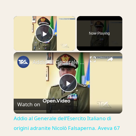
×
Now Playing
Play Video
×
Addio al Generale dell’Esercito Italiano di origini adranite Nicolò Falsaperna. Aveva 67 anni. Il Mi
Play
Watch on
Video
Addio al Generale dell’Esercito Italiano di
origini adranite Nicolò Falsaperna. Aveva 67