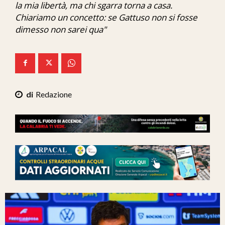
la mia libertà, ma chi sgarra torna a casa.
Ita-Mondo
Chiariamo un concetto: se Gattuso non si fosse
dimesso non sarei qua"
C7 Play
We Calabria
Mix Zone
Redazione