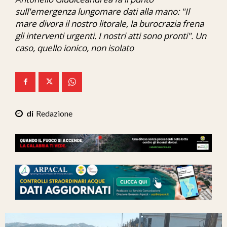
Ita-Mondo
sull'emergenza lungomare dati alla mano: "Il
mare divora il nostro litorale, la burocrazia frena
C7 Play
gli interventi urgenti. I nostri atti sono pronti". Un
caso, quello ionico, non isolato
We Calabria
Mix Zone
Redazione