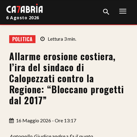
6 Agosto 2026
Home
POLITICA
Lettura
3
min.
Cronaca
Allarme erosione costiera,
Giudiziaria
l’ira del sindaco di
Politica
Calopezzati contro la
Regione: “Bloccano progetti
Sport
dal 2017”
Attualità
Sanità
16 Maggio 2026 - Ore 13:17
Economia
Antonello Giudiceandrea fa il punto