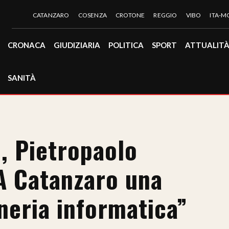
CATANZARO
COSENZA
CROTONE
REGGIO
VIBO
ITA-
CRONACA
GIUDIZIARIA
POLITICA
SPORT
ATTUALIT
SANITÀ
e, Pietropaolo
“A Catanzaro una
neria informatica”