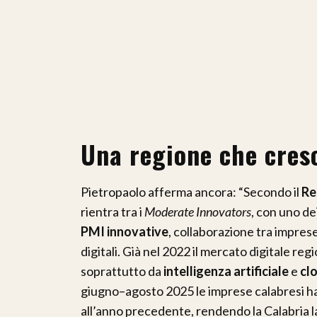
Una regione che cresc
Pietropaolo afferma ancora: “Secondo il
Re
rientra tra i
Moderate Innovators
, con uno dei 
PMI innovative
, collaborazione tra imprese
digitali. Già nel 2022 il mercato digitale re
soprattutto da
intelligenza artificiale
e
cl
giugno–agosto 2025 le imprese calabresi
all’anno precedente, rendendo la Calabria 