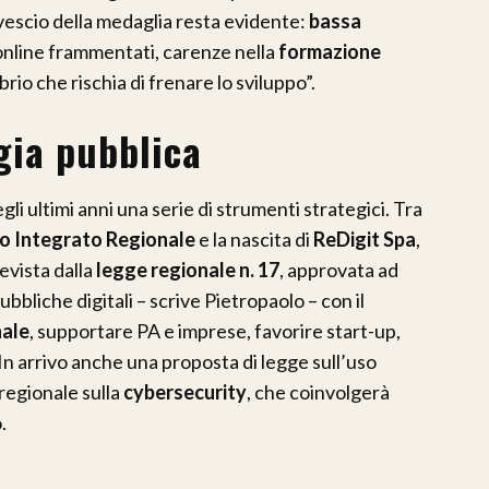
ovescio della medaglia resta evidente:
bassa
i online frammentati, carenze nella
formazione
ibrio che rischia di frenare lo sviluppo”.
gia pubblica
gli ultimi anni una serie di strumenti strategici. Tra
o Integrato Regionale
e la nascita di
ReDigit Spa
,
revista dalla
legge regionale n. 17
, approvata ad
ubbliche digitali – scrive Pietropaolo – con il
nale
, supportare PA e imprese, favorire start-up,
In arrivo anche una proposta di legge sull’uso
regionale sulla
cybersecurity
, che coinvolgerà
.