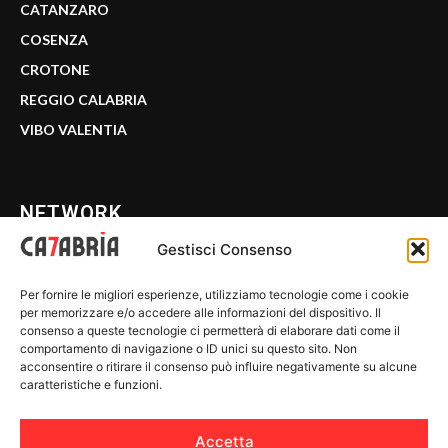
CATANZARO
COSENZA
CROTONE
REGGIO CALABRIA
VIBO VALENTIA
NETWORK
Gestisci Consenso
CALABRIA 7
Per fornire le migliori esperienze, utilizziamo tecnologie come i cookie
WE CALABRIA
per memorizzare e/o accedere alle informazioni del dispositivo. Il
consenso a queste tecnologie ci permetterà di elaborare dati come il
C7 PLAY
comportamento di navigazione o ID unici su questo sito. Non
acconsentire o ritirare il consenso può influire negativamente su alcune
MIX ZONE
caratteristiche e funzioni.
INSIDER 24
Accetta