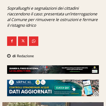
Ita-Mondo
Sopralluoghi e segnalazioni dei cittadini
riaccendono il caso: presentata un’interrogazione
C7 Play
al Comune per rimuovere le ostruzioni e fermare
We Calabria
il ristagno idrico
Mix Zone
Redazione