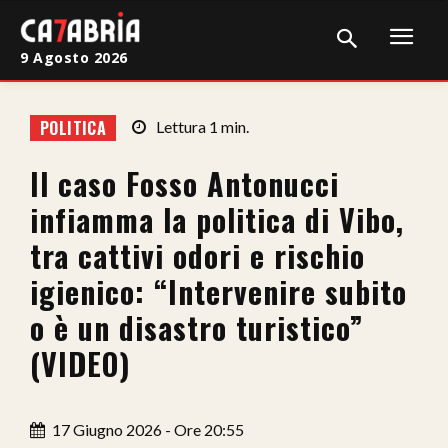
9 Agosto 2026
Home
POLITICA
Lettura
1
min.
Cronaca
Il caso Fosso Antonucci
Giudiziaria
infiamma la politica di Vibo,
Politica
tra cattivi odori e rischio
igienico: “Intervenire subito
Sport
o è un disastro turistico”
Attualità
(VIDEO)
Sanità
Economia
17 Giugno 2026 - Ore 20:55