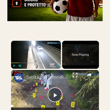
×
Now Playing
×
Play
Unmute
Fullscreen
Svolta sull’omicidio di Salvatore Alfio Privitera, ritrovato carbonizzato il 6 gennaio nelle campagn
Play