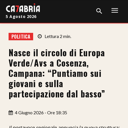
5 Agosto 2026
Home
POLITICA
Lettura
2
min.
Cronaca
Nasce il circolo di Europa
Giudiziaria
Verde/Avs a Cosenza,
Politica
Campana: “Puntiamo sui
giovani e sulla
Sport
partecipazione dal basso”
Attualità
Sanità
4 Giugno 2026 - Ore 18:35
Economia
Il portavoce regionale annuncia la nuova struttura: