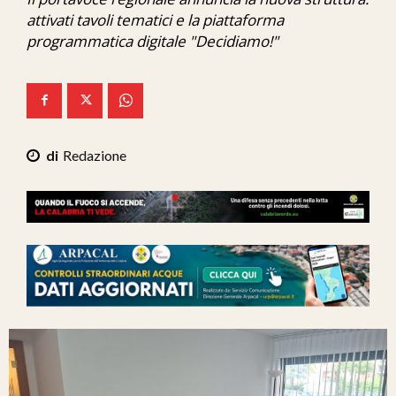
Ita-Mondo
attivati tavoli tematici e la piattaforma
programmatica digitale "Decidiamo!"
C7 Play
We Calabria
Mix Zone
Redazione