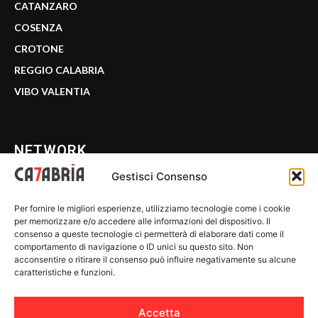
CATANZARO
COSENZA
CROTONE
REGGIO CALABRIA
VIBO VALENTIA
NETWORK
Gestisci Consenso
CALABRIA 7
Per fornire le migliori esperienze, utilizziamo tecnologie come i cookie
WE CALABRIA
per memorizzare e/o accedere alle informazioni del dispositivo. Il
consenso a queste tecnologie ci permetterà di elaborare dati come il
C7 PLAY
comportamento di navigazione o ID unici su questo sito. Non
acconsentire o ritirare il consenso può influire negativamente su alcune
MIX ZONE
caratteristiche e funzioni.
INSIDER 24
Accetta