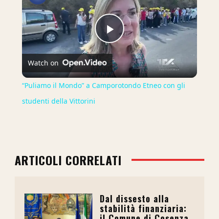
Play
Watch on
Video
“Puliamo il Mondo” a Camporotondo Etneo con gli
studenti della Vittorini
ARTICOLI CORRELATI
Dal dissesto alla
stabilità finanziaria:
il Comune di Cosenza