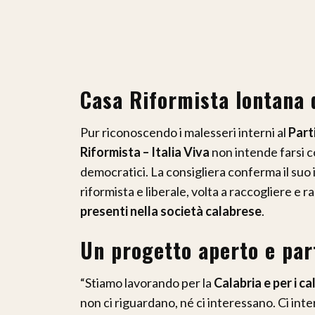
Casa Riformista lontana 
Pur riconoscendo i malesseri interni al
Part
Riformista – Italia Viva
non intende farsi c
democratici. La consigliera conferma il su
riformista e liberale, volta a raccogliere e 
presenti nella società calabrese
.
Un progetto aperto e part
“Stiamo lavorando per la
Calabria e per i ca
non ci riguardano, né ci interessano. Ci int