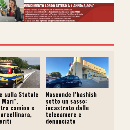
e sulla Statale
Nasconde l’hashish
 Mari”.
sotto un sasso:
 tra camion e
incastrato dalle
arcellinara,
telecamere e
eriti
denunciato