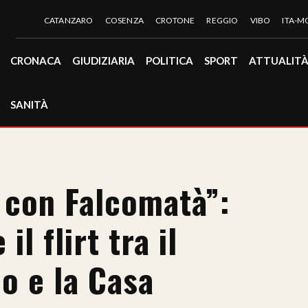
CATANZARO
COSENZA
CROTONE
REGGIO
VIBO
ITA-
CRONACA
GIUDIZIARIA
POLITICA
SPORT
ATTUALIT
SANITÀ
 con Falcomatà”:
l flirt tra il
o e la Casa