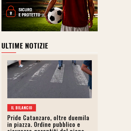
ULTIME NOTIZIE
IL BILANCIO
Pride Catanzaro, oltre duemila
in piazza. Ordine pubblico e