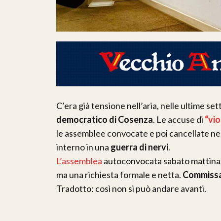
C’era già tensione nell’aria, nelle ultime se
democratico di Cosenza
. Le accuse di
“vi
le assemblee convocate e poi cancellate nel
interno in una
guerra di nervi
.
L’assemblea
autoconvocata sabato mattina s
ma una richiesta formale e netta.
Commissa
Tradotto: così non si può andare avanti.