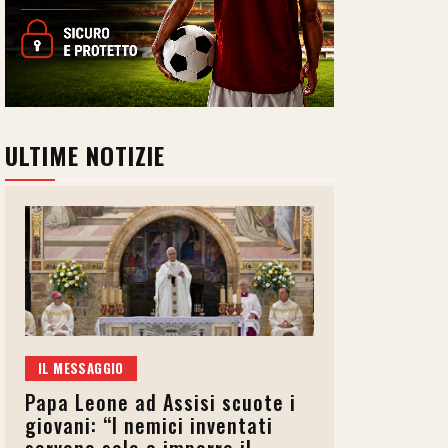
ULTIME NOTIZIE
IL MESSAGGIO
Papa Leone ad Assisi scuote i
giovani: “I nemici inventati