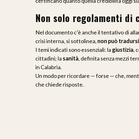
certificano quanto quella credibilità oggi si
Non solo regolamenti di 
Nel documento c’è anche il tentativo di alla
crisi interna, si sottolinea,
non può tradursi 
I temi indicati sono essenziali: la
giustizia
, 
cittadini; la
sanità
, definita senza mezzi ter
in Calabria.
Un modo per ricordare — forse — che, mentre 
che chiede risposte.