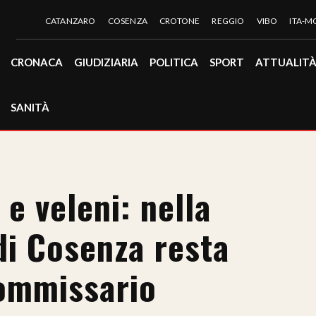
CATANZARO
COSENZA
CROTONE
REGGIO
VIBO
ITA-
CRONACA
GIUDIZIARIA
POLITICA
SPORT
ATTUALIT
SANITÀ
 e veleni: nella
di Cosenza resta
commissario