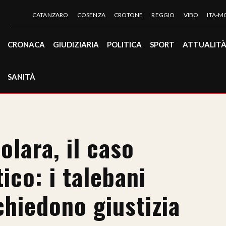
CATANZARO
COSENZA
CROTONE
REGGIO
VIBO
ITA-
CRONACA
GIUDIZIARIA
POLITICA
SPORT
ATTUALIT
SANITÀ
lara, il caso
ico: i talebani
chiedono giustizia