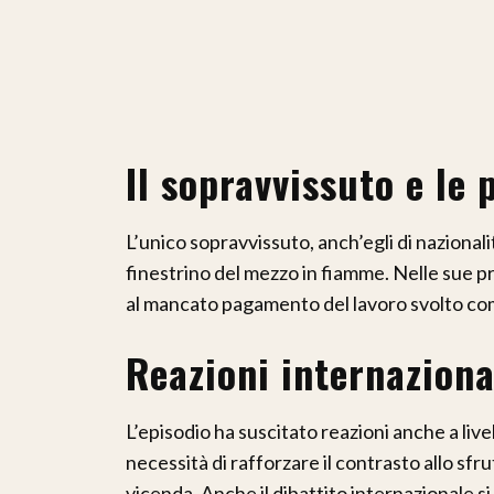
Il sopravvissuto e le 
L’unico sopravvissuto, anch’egli di naziona
finestrino del mezzo in fiamme. Nelle sue pr
al mancato pagamento del lavoro svolto com
Reazioni internaziona
L’episodio ha suscitato reazioni anche a livell
necessità di rafforzare il contrasto allo sfr
vicenda. Anche il dibattito internazionale s