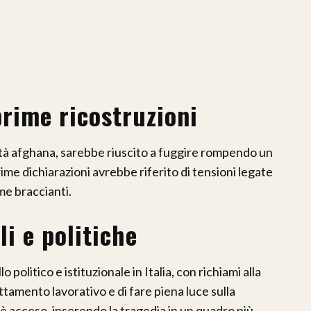
prime ricostruzioni
lità afghana, sarebbe riuscito a fuggire rompendo un
ime dichiarazioni avrebbe riferito di tensioni legate
e braccianti.
li e politiche
o politico e istituzionale in Italia, con richiami alla
uttamento lavorativo e di fare piena luce sulla
i è acceso, inserendo la tragedia in un quadro più