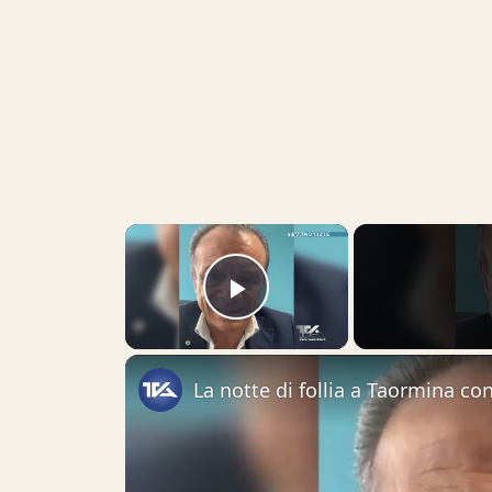
×
Play Video