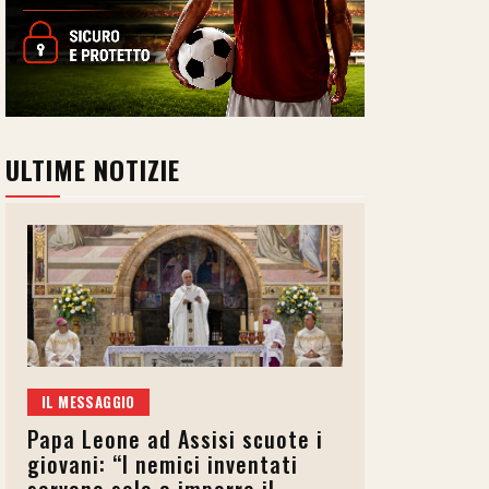
ULTIME NOTIZIE
IL MESSAGGIO
Papa Leone ad Assisi scuote i
giovani: “I nemici inventati