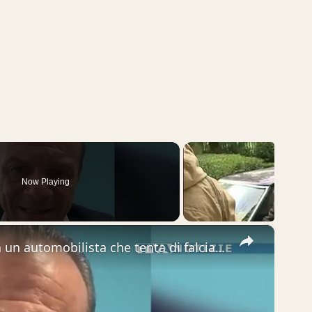
Now Playing
×
La notte di follia a Taormina con un automobilista che tenta di falciare un gruppo di giovani. “Siam