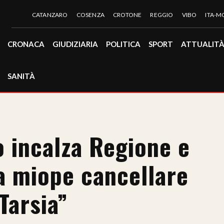
CATANZARO
COSENZA
CROTONE
REGGIO
VIBO
ITA-
CRONACA
GIUDIZIARIA
POLITICA
SPORT
ATTUALIT
SANITÀ
o incalza Regione e
a miope cancellare
 Tarsia”