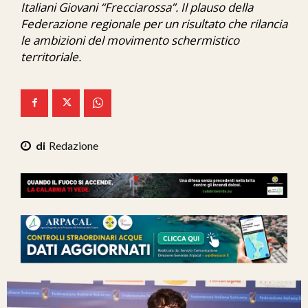
Italiani Giovani “Frecciarossa”. Il plauso della
Ita-Mondo
Federazione regionale per un risultato che rilancia
le ambizioni del movimento schermistico
C7 Play
territoriale.
We Calabria
Mix Zone
Redazione