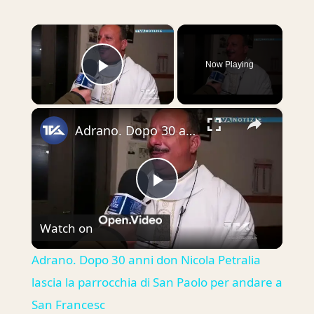
×
Now Playing
Play Video
×
Adrano. Dopo 30 anni don Nicola Petralia lascia la parrocchia di San Paolo per andare a San Francesc
Play
Watch on
Video
Adrano. Dopo 30 anni don Nicola Petralia
lascia la parrocchia di San Paolo per andare a
San Francesc