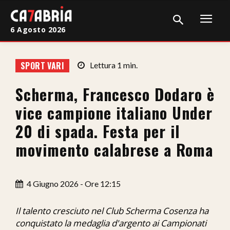
6 Agosto 2026
Home
SPORT VARI
Lettura
1
min.
Cronaca
Scherma, Francesco Dodaro è
Giudiziaria
vice campione italiano Under
Politica
20 di spada. Festa per il
movimento calabrese a Roma
Sport
Attualità
4 Giugno 2026 - Ore 12:15
Sanità
Il talento cresciuto nel Club Scherma Cosenza ha
Economia
conquistato la medaglia d'argento ai Campionati