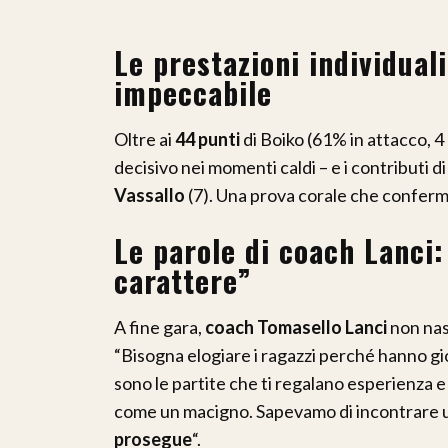
Le prestazioni individual
impeccabile
Oltre ai
44 punti
di Boiko (61% in attacco, 4 
decisivo nei momenti caldi – e i contributi d
Vassallo
(7). Una prova corale che conferma
Le parole di coach Lanci:
carattere”
A fine gara,
coach Tomasello Lanci
non nasc
“Bisogna elogiare i ragazzi perché hanno gi
sono le partite che ti regalano esperienza 
come un macigno. Sapevamo di incontrare 
prosegue
“.