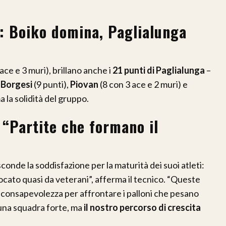
i: Boiko domina, Paglialunga
ace e 3 muri), brillano anche i
21 punti di Paglialunga
–
i
Borgesi
(9 punti),
Piovan
(8 con 3 ace e 2 muri) e
 la solidità del gruppo.
 “Partite che formano il
onde la soddisfazione per la maturità dei suoi atleti:
ocato quasi da veterani”, afferma il tecnico. “Queste
e consapevolezza per affrontare i palloni che pesano
una squadra forte, ma
il nostro percorso di crescita