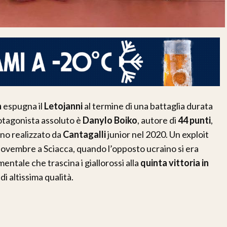
a
espugna il
Letojanni
al termine di una battaglia durata
otagonista assoluto è
Danylo Boiko
, autore di
44 punti
,
ano realizzato da
Cantagalli
junior nel 2020. Un exploit
novembre a Sciacca, quando l’opposto ucraino si era
tale che trascina i giallorossi alla
quinta vittoria in
i altissima qualità.