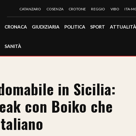
CATANZARO
COSENZA
CROTONE
REGGIO
VIBO
ITA-
CRONACA
GIUDIZIARIA
POLITICA
SPORT
ATTUALIT
SANITÀ
domabile in Sicilia:
break con Boiko che
italiano