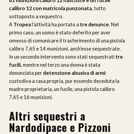
81 munizioni calibro 12 nascoste e un fucile
calibro 12 con matricola punzonata
, tutto
sottoposto a sequestro.
A
Tropea
l’attività ha portato a
tre denunce
. Nel
primo caso, un uomo è stato deferito per aver
omesso di comunicare il trasferimento di una pistola
calibro 7,65 e 14 munizioni, anch’esse sequestrate.
In un secondo intervento sono stati sequestrati
tre
fucili
, mentre nel terzo una donna è stata
denunciata per
detenzione abusiva di armi
:
custodiva a casa propria, pur essendo deceduta la
madre proprietaria, un fucile, una pistola calibro
7,65 e 16 munizioni.
Altri sequestri a
Nardodipace e Pizzoni