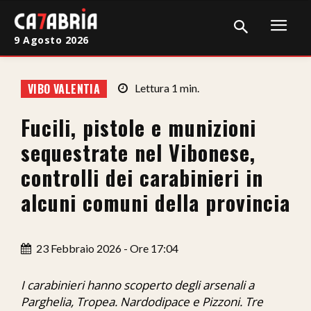
9 Agosto 2026
Home
VIBO VALENTIA
Lettura
1
min.
Cronaca
Fucili, pistole e munizioni
Giudiziaria
sequestrate nel Vibonese,
Politica
controlli dei carabinieri in
alcuni comuni della provincia
Sport
Attualità
23 Febbraio 2026 - Ore 17:04
Sanità
I carabinieri hanno scoperto degli arsenali a
Economia
Parghelia, Tropea. Nardodipace e Pizzoni. Tre