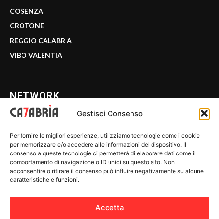
COSENZA
CROTONE
REGGIO CALABRIA
VIBO VALENTIA
NETWORK
Gestisci Consenso
CALABRIA 7
Per fornire le migliori esperienze, utilizziamo tecnologie come i cookie
WE CALABRIA
per memorizzare e/o accedere alle informazioni del dispositivo. Il
consenso a queste tecnologie ci permetterà di elaborare dati come il
C7 PLAY
comportamento di navigazione o ID unici su questo sito. Non
acconsentire o ritirare il consenso può influire negativamente su alcune
MIX ZONE
caratteristiche e funzioni.
INSIDER 24
Accetta