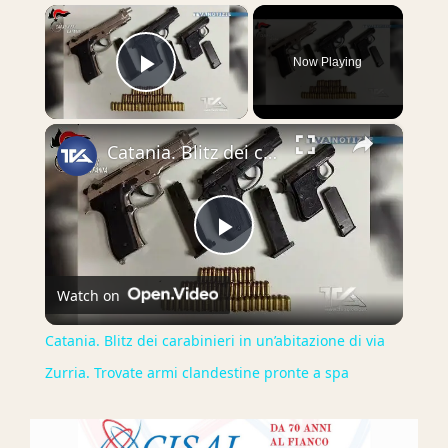
×
Now Playing
Play Video
×
Catania. Blitz dei carabinieri in un’abitazione di via Zurria. Trovate armi clandestine pronte a spa
Play
Watch on
Video
Catania. Blitz dei carabinieri in un’abitazione di via
Zurria. Trovate armi clandestine pronte a spa