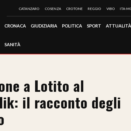
CATANZARO
COSENZA
CROTONE
REGGIO
VIBO
ITA-
CRONACA
GIUDIZIARIA
POLITICA
SPORT
ATTUALIT
SANITÀ
one a Lotito al
lik: il racconto degli
o