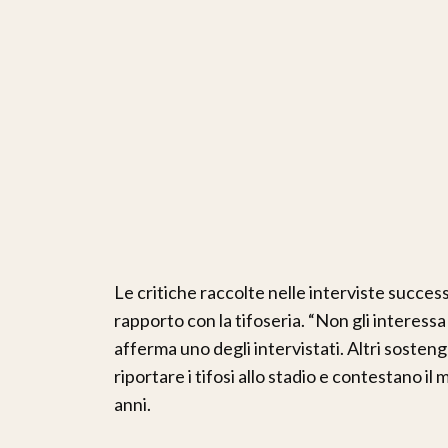
Le critiche raccolte nelle interviste succes
rapporto con la tifoseria. “Non gli interessa d
afferma uno degli intervistati. Altri soste
riportare i tifosi allo stadio e contestano 
anni.