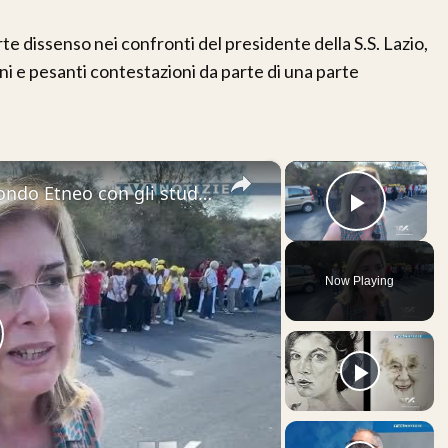
e dissenso nei confronti del presidente della S.S. Lazio,
ioni e pesanti contestazioni da parte di una parte
×
×
“Puliamo il Mondo” a Camporotondo Etneo con gli studenti della Vittorini
Play V
Now Playing
lay
ideo