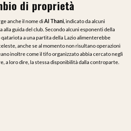
mbio di proprietà
rge anche il nome di
Al Thani
, indicato da alcuni
a alla guida del club. Secondo alcuni esponenti della
o qatariota a una partita della Lazio alimenterebbe
coceleste, anche se al momento non risultano operazioni
lineano inoltre come il tifo organizzato abbia cercato negli
, a loro dire, la stessa disponibilità dalla controparte.