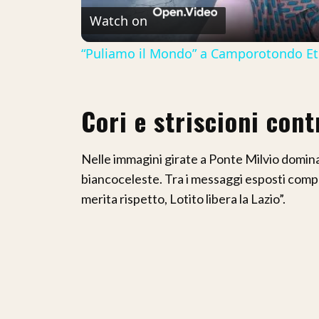
Watch on
“Puliamo il Mondo” a Camporotondo Etne
Cori e striscioni cont
Nelle immagini girate a Ponte Milvio dominan
biancoceleste. Tra i messaggi esposti compar
merita rispetto, Lotito libera la Lazio”.